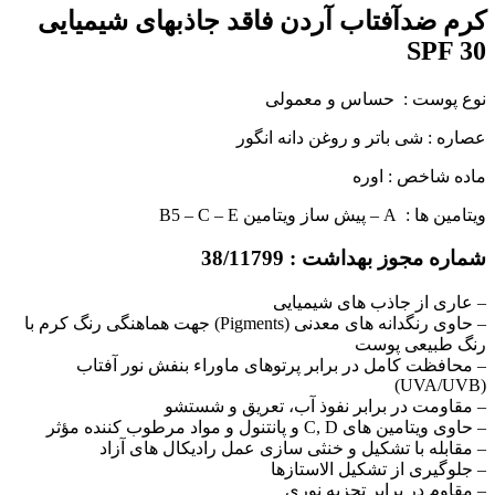
کرم ضدآفتاب آردن فاقد جاذبهای شیمیایی
SPF 30
نوع پوست : حساس و معمولی
عصاره : شی باتر و روغن دانه انگور
ماده شاخص : اوره
ویتامین ها : A – پیش ساز ویتامین B5 – C – E
شماره مجوز بهداشت : 38/11799
– عاری از جاذب های شیمیایی
– حاوی رنگدانه های معدنی (Pigments) جهت هماهنگی رنگ کرم با
رنگ طبیعی پوست
– محافظت کامل در برابر پرتوهای ماوراء بنفش نور آفتاب
(UVA/UVB)
– مقاومت در برابر نفوذ آب، تعریق و شستشو
– حاوی ویتامین های C, D و پانتنول و مواد مرطوب کننده مؤثر
– مقابله با تشکیل و خنثی سازی عمل رادیکال های آزاد
– جلوگیری از تشکیل الاستازها
– مقاوم در برابر تجزیه نوری