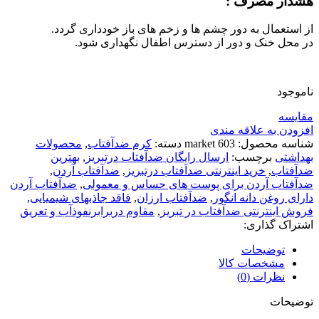
هشدار مصرف :
از استعمال به دور چشم ها و زخم های باز خودداری گردد.
در محل خنک و دور از دسترس اطفال نگهداری شود.
ناموجود
مقايسه
افزودن به علاقه مندی
شناسه محصول:
market 603
دسته:
کرم ضدآفتاب
,
محصولات
بهداشتی
برچسب:
ارسال رایگان ضدآفتاب درتبریز
,
بهترین
ضدآفتاب
,
خرید اینترنتی ضدآفتاب درتبریز
,
ضدآفتاب آردن
,
ضدآفتاب آردن برای پوست های حساس و معمولی
,
ضدآفتاب آردن
دارای روغن دانه انگور
,
ضدآفتاب ارزان
,
فاقد جاذبهای شیمیایی
,
فروش اینترنتی ضدآفتاب در تبریز
,
مقاوم دربرابرنفوذآب و تعریق
اشتراک گذاری:
توضیحات
مشخصات کالا
نظرات (0)
توضیحات