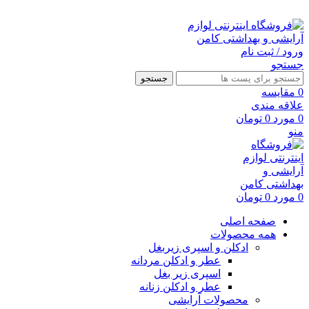
ارسال رایگان با خرید بالای 500 هزار تومان
ورود / ثبت نام
جستجو
جستجو
0
مقايسه
علاقه مندی
0
مورد
0
تومان
منو
0
مورد
0
تومان
صفحه اصلی
همه محصولات
ادکلن و اسپری زیربغل
عطر و ادکلن مردانه
اسپری زیر بغل
عطر و ادکلن زنانه
محصولات آرایشی