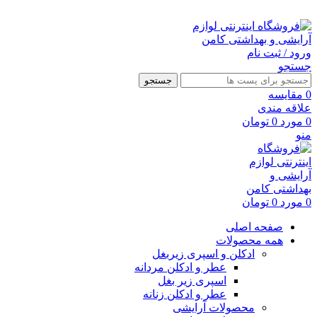
ارسال رایگان با خرید بالای 500 هزار تومان
ورود / ثبت نام
جستجو
جستجو
0
مقايسه
علاقه مندی
0
مورد
0
تومان
منو
0
مورد
0
تومان
صفحه اصلی
همه محصولات
ادکلن و اسپری زیربغل
عطر و ادکلن مردانه
اسپری زیر بغل
عطر و ادکلن زنانه
محصولات آرایشی