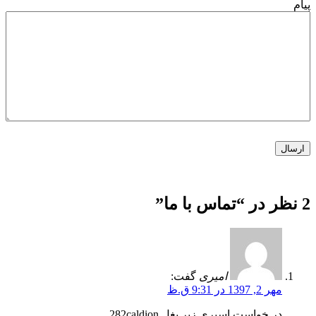
پیام
2 نظر در “
تماس با ما
”
امیری
گفت:
مهر 2, 1397 در 9:31 ق.ظ
در خواست اسپری زیر بغل 282caldion