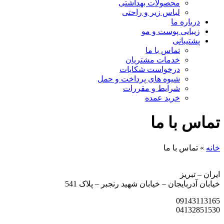
محصولات بهداشتی
لباس زیر و راحتی
درباره ما
زیبایی پوست و مو
پشتیبانی
تماس با ما
خدمات مشتریان
درخواست شکایات
شیوه های پرداخت و حمل
شرایط و مقررات
خرید عمده
تماس با ما
خانه
»
تماس با ما
ایران – تبریز
خیابان آدربایجان – خیابان شهید رنجبر – پلاک 541
09143113165
04132851530