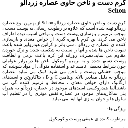
کرم دست و ناخن حاوی عصاره زردآلو
Schon
کرم دست و ناخن حاوی عصاره زردآلو Schon از بهترین نوع عصاره
زردآلو تهیه شده است که علاوه بر رطوبت رسانی به پوست دست ،
موجب ترمیم و بازسازی پوست دست و نواحی آسیب دیده اطراف
ناخن می گردد این کرم با بهره گیری از خواص مغذی و بازسازی
کننده ی عصاره ی زردآلو ، شی باتر و کراتین هیدرولیز شده باعث
تقویت ناخن ها شده و آنها را نسبت به شکسته شدن و ترک خوردن
مقاوم می نماید.مصرف روزانه این کرم باعث نرمی و لطافت
پوست دستها شده و به ترمیم کوتیکول ناخن ها در برابر عواملی
چون شرایط محیطی نامساعد و استفاده متوالی از مواد شوینده که
موجب خشکی پوست و ناخن می شود کمک می نماید. عصاره
زردآلو به دلیل مقادیر بالای ویتامین C و B ، بتاکاروتن و اسیدهای
ارگانیک دارای خواص مغذی ، محافظ و ترمیم کننده گی می
باشد.آلفا هیدروکسی اسیدهای موجود در عصاره زردآلو به همراه
پلی ساکاریدهای موجود در عصاره نقش موثری را در تنظیم آب
سلول ها و جوان سازی آنها ایفا می نماید.
ویژگی ها :
مرطوب کننده ی عمقی پوست و کوتیکول