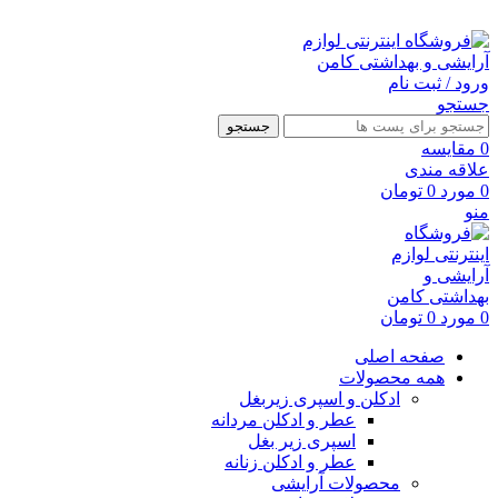
ارسال رایگان با خرید بالای 500 هزار تومان
ورود / ثبت نام
جستجو
جستجو
0
مقايسه
علاقه مندی
0
مورد
0
تومان
منو
0
مورد
0
تومان
صفحه اصلی
همه محصولات
ادکلن و اسپری زیربغل
عطر و ادکلن مردانه
اسپری زیر بغل
عطر و ادکلن زنانه
محصولات آرایشی