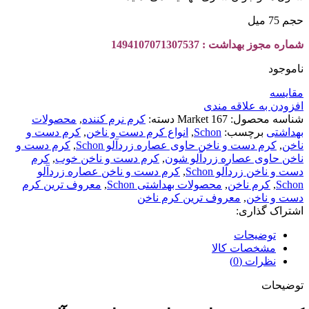
حجم 75 میل
شماره مجوز بهداشت : 1494107071307537
ناموجود
مقايسه
افزودن به علاقه مندی
شناسه محصول:
Market 167
دسته:
کرم نرم کننده
,
محصولات
بهداشتی
برچسب:
Schon
,
انواع کرم دست و ناخن
,
کرم دست و
ناخن
,
کرم دست و ناخن حاوی عصاره زردآلو Schon
,
کرم دست و
ناخن حاوی عصاره زردآلو شون
,
کرم دست و ناخن خوب
,
کرم
دست و ناخن زردآلو Schon
,
کرم دست و ناخن عصاره زردآلو
Schon
,
کرم ناخن
,
محصولات بهداشتی Schon
,
معروف ترین کرم
دست و ناخن
,
معروف ترین کرم ناخن
اشتراک گذاری:
توضیحات
مشخصات کالا
نظرات (0)
توضیحات