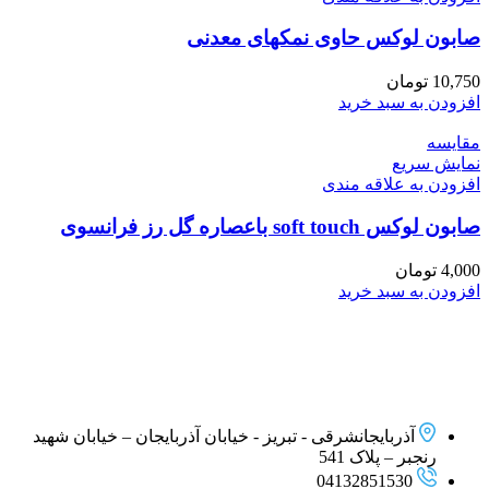
صابون لوکس حاوی نمکهای معدنی
10,750
تومان
افزودن به سبد خرید
مقايسه
نمایش سریع
افزودن به علاقه مندی
صابون لوکس soft touch باعصاره گل رز فرانسوی
4,000
تومان
افزودن به سبد خرید
آذربایجانشرقی - تبریز - خیابان آذربایجان – خیابان شهید
رنجبر – پلاک 541
04132851530