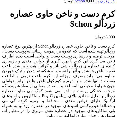
کرم ترک پا Schon
8,000
تومان
کرم دست و ناخن حاوی عصاره
زردآلو Schon
8,000
تومان
کرم دست و ناخن حاوی عصاره زردآلو Schon از بهترین نوع عصاره
زردآلو تهیه شده است که علاوه بر رطوبت رسانی به پوست دست ،
موجب ترمیم و بازسازی پوست دست و نواحی آسیب دیده اطراف
ناخن می گردد این کرم با بهره گیری از خواص مغذی و بازسازی
کننده ی عصاره ی زردآلو ، شی باتر و کراتین هیدرولیز شده باعث
تقویت ناخن ها شده و آنها را نسبت به شکسته شدن و ترک خوردن
مقاوم می نماید.مصرف روزانه این کرم باعث نرمی و لطافت
پوست دستها شده و به ترمیم کوتیکول ناخن ها در برابر عواملی
چون شرایط محیطی نامساعد و استفاده متوالی از مواد شوینده که
موجب خشکی پوست و ناخن می شود کمک می نماید. عصاره
زردآلو به دلیل مقادیر بالای ویتامین C و B ، بتاکاروتن و اسیدهای
ارگانیک دارای خواص مغذی ، محافظ و ترمیم کننده گی می
باشد.آلفا هیدروکسی اسیدهای موجود در عصاره زردآلو به همراه
پلی ساکاریدهای موجود در عصاره نقش موثری را در تنظیم آب
سلول ها و جوان سازی آنها ایفا می نماید.