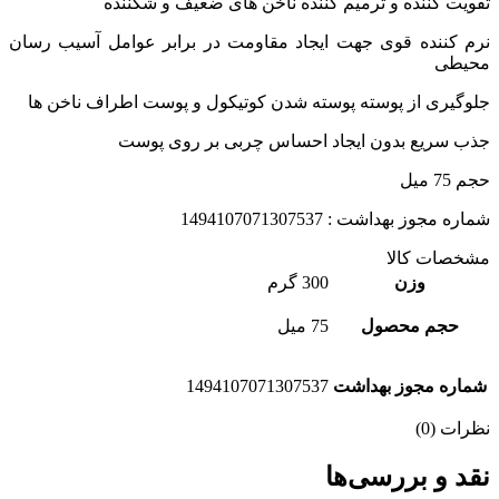
تقویت کننده و ترمیم کننده ناخن های ضعیف و شکننده
نرم کننده قوی جهت ایجاد مقاومت در برابر عوامل آسیب رسان
محیطی
جلوگیری از پوسته پوسته شدن کوتیکول و پوست اطراف ناخن ها
جذب سریع بدون ایجاد احساس چربی بر روی پوست
حجم 75 میل
شماره مجوز بهداشت : 1494107071307537
مشخصات کالا
وزن
300 گرم
حجم محصول
75 میل
شماره مجوز بهداشت
1494107071307537
نظرات (0)
نقد و بررسی‌ها