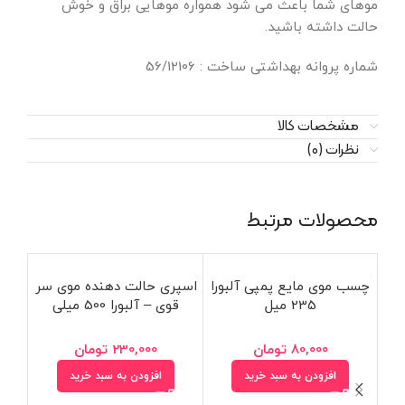
موهای شما باعث می شود همواره موهایی براق و خوش
حالت داشته باشید.
شماره پروانه بهداشتی ساخت : 56/12106
مشخصات کالا
نظرات (0)
محصولات مرتبط
چسب موی مایع پمپی آلبورا
اسپری حالت دهنده موی سر
235 میل
قوی – آلبورا 500 میلی
80,000
تومان
230,000
تومان
افزودن به سبد خرید
افزودن به سبد خرید