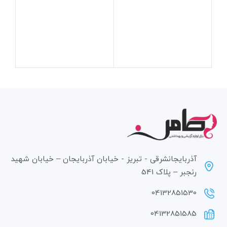
آذربایجانشرقی - تبریز - خیابان آذربایجان – خیابان شهید
رنجبر – پلاک 541
04132851530
04132851585