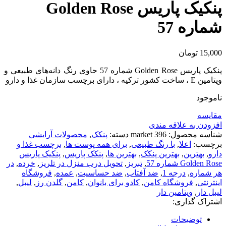
پنکیک پاریس Golden Rose
شماره 57
15,000
تومان
پنکیک پاریس Golden Rose شماره 57 حاوی رنگ‌ دانه‌های طبیعی و
ویتامین E ، ساخت کشور ترکیه ، دارای برچسب سازمان غذا و دارو
ناموجود
مقايسه
افزودن به علاقه مندی
شناسه محصول:
market 396
دسته:
پنکک
,
محصولات آرایشی
برچسب:
اعلا
,
با رنگ طبیعی
,
برای همه پوست ها
,
برچسب غذا و
دارو
,
بهترین
,
بهترین پنکک
,
بهترین ها
,
پنکک پاریس
,
پنکیک پاریس
Golden Rose شماره 57
,
تبریز
,
تحویل درب منزل در تلریز
,
خرده
,
در
هر شماره
,
درجه 1
,
ضد آفتاب
,
ضد حساسیت
,
عمده
,
فروشگاه
اینترنتی
,
فروشگاه کامن
,
کادو برای بانوان
,
کامن
,
گلدن رز
,
لیبل
,
لیبل دار
,
ویتامین دار
اشتراک گذاری:
توضیحات