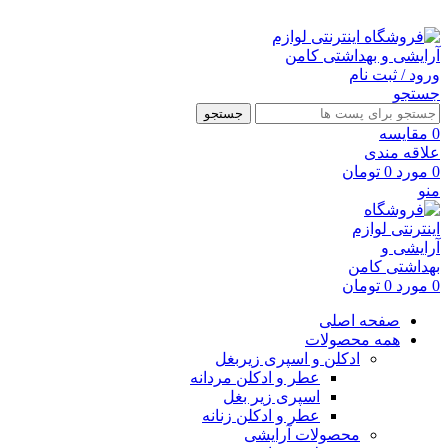
ارسال رایگان با خرید بالای 500 هزار تومان
ورود / ثبت نام
جستجو
جستجو
0
مقايسه
علاقه مندی
0
مورد
0
تومان
منو
0
مورد
0
تومان
صفحه اصلی
همه محصولات
ادکلن و اسپری زیربغل
عطر و ادکلن مردانه
اسپری زیر بغل
عطر و ادکلن زنانه
محصولات آرایشی