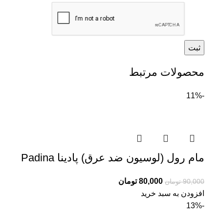
محصولات مرتبط
-11%
مام رول (لوسیون ضد عرق) پادینا Padina
80,000
تومان
90,000
تومان
افزودن به سبد خرید
-13%