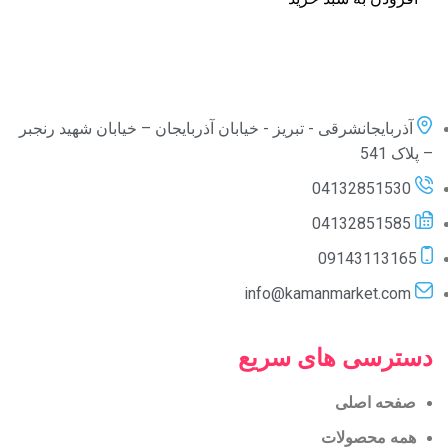
آذربایجانشرقی - تبریز - خیابان آذربایجان – خیابان شهید رنجبر
– پلاک 541
04132851530
04132851585
09143113165
info@kamanmarket.com
دسترسی های سریع
صفحه اصلی
همه محصولات