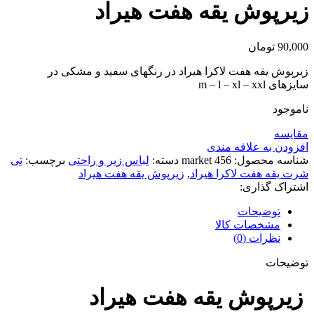
زیرپوش یقه هفت هیراد
90,000
تومان
زیرپوش یقه هفت لاکرا هیراد در رنگهای سفید و مشکی در
سایزهای m – l – xl – xxl
ناموجود
مقايسه
افزودن به علاقه مندی
شناسه محصول:
market 456
دسته:
لباس زیر و راحتی
برچسب:
تی
شرت یقه هفت لاکرا هیراد
,
زیرپوش یقه هفت هیراد
اشتراک گذاری:
توضیحات
مشخصات کالا
نظرات (0)
توضیحات
زیرپوش یقه هفت هیراد