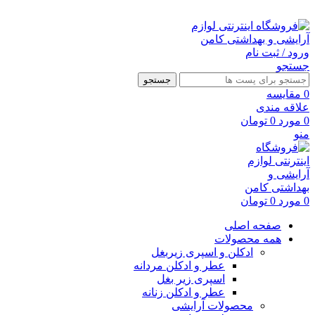
ارسال رایگان با خرید بالای 500 هزار تومان
ورود / ثبت نام
جستجو
جستجو
0
مقايسه
علاقه مندی
0
مورد
0
تومان
منو
0
مورد
0
تومان
صفحه اصلی
همه محصولات
ادکلن و اسپری زیربغل
عطر و ادکلن مردانه
اسپری زیر بغل
عطر و ادکلن زنانه
محصولات آرایشی