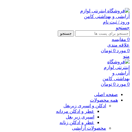
ارسال رایگان با خرید بالای 500 هزار تومان
ورود / ثبت نام
جستجو
جستجو
0
مقايسه
علاقه مندی
0
مورد
0
تومان
منو
0
مورد
0
تومان
صفحه اصلی
همه محصولات
ادکلن و اسپری زیربغل
عطر و ادکلن مردانه
اسپری زیر بغل
عطر و ادکلن زنانه
محصولات آرایشی