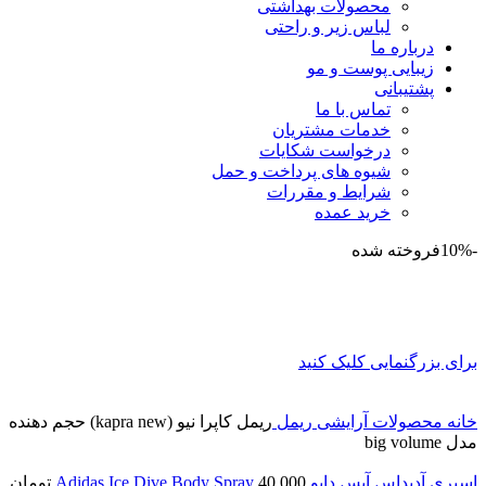
محصولات بهداشتی
لباس زیر و راحتی
درباره ما
زیبایی پوست و مو
پشتیبانی
تماس با ما
خدمات مشتریان
درخواست شکایات
شیوه های پرداخت و حمل
شرایط و مقررات
خرید عمده
-10%
فروخته شده
برای بزرگنمایی کلیک کنید
خانه
محصولات آرایشی
ریمل
ریمل کاپرا نیو (kapra new) حجم دهنده
مدل big volume
اسپری آدیداس آیس دایو Adidas Ice Dive Body Spray
40,000
تومان