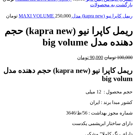
بازگشت به محصولات
ریمل کاپرا نیو (kapra new) مدل MAXI VOLUME
250,000
تومان
ریمل کاپرا نیو (kapra new) حجم
دهنده مدل big volume
قیمت
قیمت
100,000
تومان
90,000
تومان
اصلی
فعلی
100,000 تومان
90,000 تومان
ریمل کاپرا نیو (kapra new) حجم دهنده مدل
بود.
است.
big volum
حجم محصول : 12 میلی
کشور مبدا برند : ایران
شماره مجوز بهداشت : 56
/ظ/3646
دارای ساختار ابریشمی یکدست
دارای رنگ کاملا” مشکی