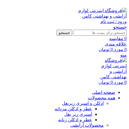
ارسال رایگان با خرید بالای 500 هزار تومان
ورود / ثبت نام
جستجو
جستجو
0
مقايسه
علاقه مندی
0
مورد
0
تومان
منو
0
مورد
0
تومان
صفحه اصلی
همه محصولات
ادکلن و اسپری زیربغل
عطر و ادکلن مردانه
اسپری زیر بغل
عطر و ادکلن زنانه
محصولات آرایشی