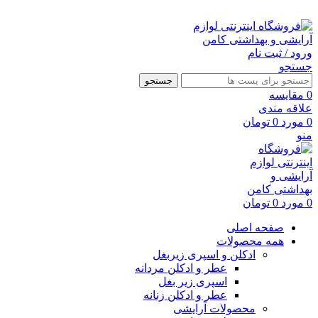
ارسال رایگان با خرید بالای 500 هزار تومان
ورود / ثبت نام
جستجو
جستجو
0
مقايسه
علاقه مندی
0
مورد
0
تومان
منو
0
مورد
0
تومان
صفحه اصلی
همه محصولات
ادکلن و اسپری زیربغل
عطر و ادکلن مردانه
اسپری زیر بغل
عطر و ادکلن زنانه
محصولات آرایشی