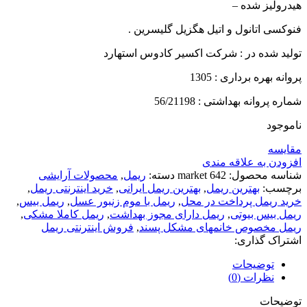
هیدرولیز شده –
فنوکسی اتانول و اتیل هگزیل گلیسرین .
تولید شده در : شرکت اکسیر کادوس استهارد
پروانه بهره برداری : 1305
شماره پروانه بهداشتی : 56/21198
ناموجود
مقايسه
افزودن به علاقه مندی
شناسه محصول:
642 market
دسته:
ریمل
,
محصولات آرایشی
برچسب:
بهترین ریمل
,
بهترین ریمل ایرانی
,
خرید اینترنتی ریمل
,
خرید ریمل پرداخت در محل
,
ریمل با موم زنبور عسل
,
ریمل بیس
,
ریمل بیس بیوتی
,
ریمل دارای مجوز بهداشت
,
ریمل کاملا مشکی
,
ریمل مخصوص خانمهای مشکل پسند
,
فروش اینترنتی ریمل
اشتراک گذاری:
توضیحات
نظرات (0)
توضیحات