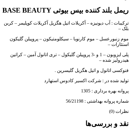
ریمل بلند کننده بیس بیوتی BASE BEAUTY
ترکیبات : آب دیونیزه – آکریلات اتیل هگزیل آکریلات کوپلیمر – کربن
بلک –
موم زنبورعسل – موم کارنوبا – سیکلومتیکون – پروپیلن گلیکون
استئارات –
پلی ایزوبون – 1 و -3 پروپیلن گلیکول – تری اتانول آمین – کراتین
هیدرولیز شده –
فنوکسی اتانول و اتیل هگزیل گلیسرین .
تولید شده در : شرکت اکسیر کادوس استهارد
پروانه بهره برداری : 1305
شماره پروانه بهداشتی : 56/21198
نظرات (0)
نقد و بررسی‌ها