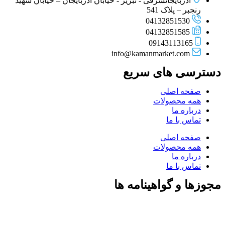
آذربایجانشرقی - تبریز - خیابان آذربایجان – خیابان شهید
رنجبر – پلاک 541
04132851530
04132851585
09143113165
info@kamanmarket.com
دسترسی های سریع
صفحه اصلی
همه محصولات
درباره ما
تماس با ما
صفحه اصلی
همه محصولات
درباره ما
تماس با ما
مجوزها و گواهینامه ها