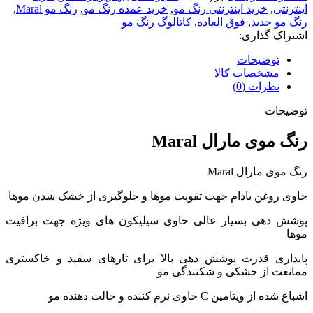
اینترنتی
,
خرید اینترنتی رنگ مو
,
خرید عمده رنگ مو
,
رنگ مو Maral
,
رنگ مو جدید
,
فوق العاده
,
کاتالوگ رنگ مو
اشتراک گذاری:
توضیحات
مشخصات کالا
نظرات (0)
توضیحات
رنگ موی مارال Maral
رنگ موی مارال Maral
حاوی روغن بادام جهت تقویت موها و جلوگیری از خشک شدن موها
پوشش دهی بسیار عالی حاوی سیلیکون های ویژه جهت براقیت
موها
پایداری قدرت پوشش دهی بالا برای تارهای سفید و خاکستری
ممانعت از خشکی و شکنندگی مو
اشباع شده از ویتامین C حاوی نرم کننده و حالت دهنده مو