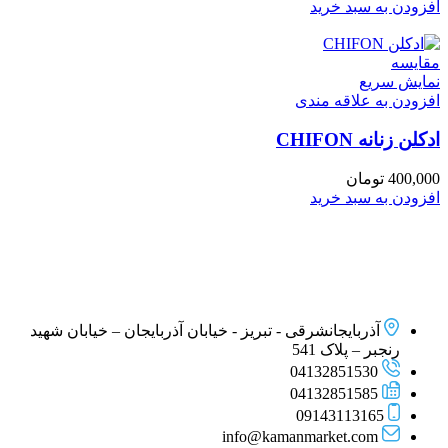
افزودن به سبد خرید
مقايسه
نمایش سریع
افزودن به علاقه مندی
ادكلن زنانه CHIFON
400,000
تومان
افزودن به سبد خرید
آذربایجانشرقی - تبریز - خیابان آذربایجان – خیابان شهید
رنجبر – پلاک 541
04132851530
04132851585
09143113165
info@kamanmarket.com