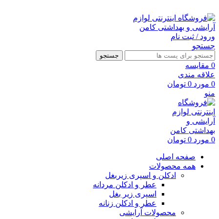
ارسال رایگان با خرید بالای 500 هزار تومان
ورود / ثبت نام
جستجو
جستجو
0
مقايسه
علاقه مندی
0
مورد
0
تومان
منو
0
مورد
0
تومان
صفحه اصلی
همه محصولات
ادکلن و اسپری زیربغل
عطر و ادکلن مردانه
اسپری زیر بغل
عطر و ادکلن زنانه
محصولات آرایشی