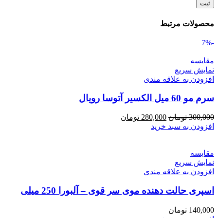
محصولات مرتبط
-7%
مقايسه
نمایش سریع
افزودن به علاقه مندی
سرم مو 60 میل الکسیر آتوسا رویال
قیمت
قیمت
300,000
تومان
280,000
تومان
اصلی
فعلی
افزودن به سبد خرید
300,000 تومان
280,000 تومان
بود.
است.
مقايسه
نمایش سریع
افزودن به علاقه مندی
اسپری حالت دهنده موی سر قوی – آلبورا 250 میلی
140,000
تومان