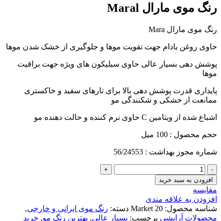
رنگ موی مارال Maral
رنگ موی مارال Mara
حاوی روغن بادام جهت تقویت موها و جلوگیری از خشک شدن موها
پوشش دهی بسیار عالی حاوی سیلیکون های ویژه جهت براقیت
موها
پایداری قدرت پوشش دهی بالا برای تارهای سفید و خاکستری
ممانعت از خشکی و شکنندگی مو
اشباع شده از ویتامین C حاوی نرم کننده و حالت دهنده مو
حجم محصول : 100 میل
شماره مجوز بهداشت : 56/24553
رنگ
موی
افزودن به سبد خرید
مارال
مقايسه
Maral
افزودن به علاقه مندی
عدد
شناسه محصول:
Market 20
دسته:
رنگ موی ایرانی و خارجی
,
محصولات آرایشی
برچسب:
بسیار عالی
,
بهترین رنگ مو
,
خرید