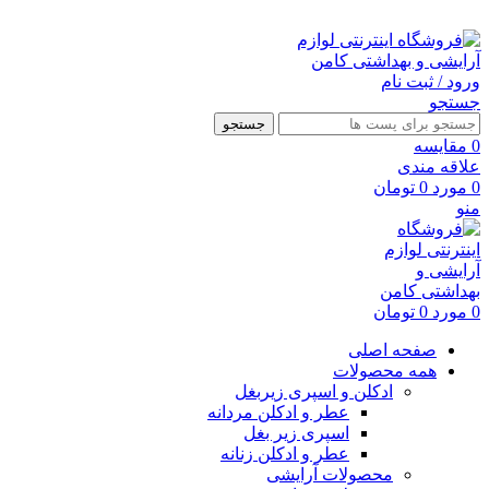
ارسال رایگان با خرید بالای 500 هزار تومان
ورود / ثبت نام
جستجو
جستجو
0
مقايسه
علاقه مندی
0
مورد
0
تومان
منو
0
مورد
0
تومان
صفحه اصلی
همه محصولات
ادکلن و اسپری زیربغل
عطر و ادکلن مردانه
اسپری زیر بغل
عطر و ادکلن زنانه
محصولات آرایشی