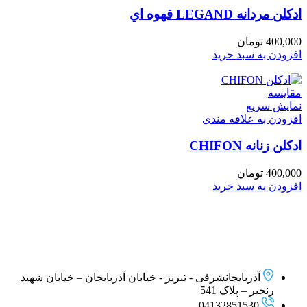
ادكلن مردانه LEGAND قهوه اي
400,000
تومان
افزودن به سبد خرید
مقايسه
نمایش سریع
افزودن به علاقه مندی
ادكلن زنانه CHIFON
400,000
تومان
افزودن به سبد خرید
آذربایجانشرقی - تبریز - خیابان آذربایجان – خیابان شهید
رنجبر – پلاک 541
04132851530