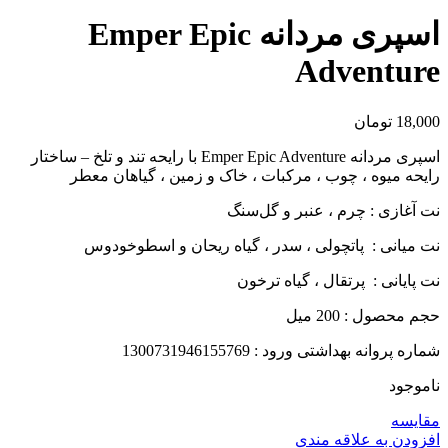
اسپری مردانه Emper Epic
Adventure
18,000
تومان
اسپری مردانه Emper Epic Adventure با رایحه تند و تلخ – ساختار
رایحه میوه ، چوب ، مرکبات ، خاک و زمین ، گیاهان معطر
نت آغازی : چرم ، عنبر و گل‌سنگ
نت میانی : پاتچولی ، سدر ، گیاه ریحان و اسطوخودوس
نت پایانی : پرتقال ، گیاه ترخون
حجم محصول : 200 میل
شماره پروانه بهداشتی ورود : 1300731946155769
ناموجود
مقايسه
افزودن به علاقه مندی