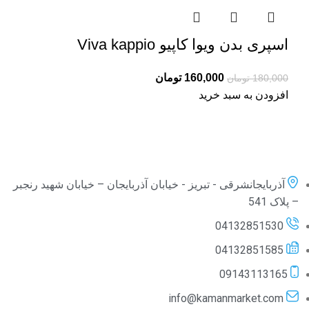
اسپری بدن ویوا کاپیو Viva kappio
160,000
تومان
180,000
تومان
افزودن به سبد خرید
آذربایجانشرقی - تبریز - خیابان آذربایجان – خیابان شهید رنجبر
– پلاک 541
04132851530
04132851585
09143113165
info@kamanmarket.com