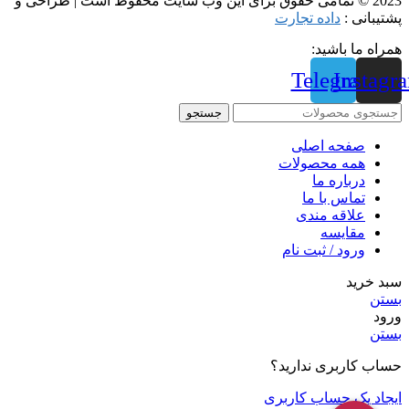
2023 © تمامی حقوق برای این وب سایت محفوظ است | طراحی و
پشتیبانی :
داده تجارت
همراه ما باشید:
Telegram
Instagr
جستجو
صفحه اصلی
همه محصولات
درباره ما
تماس با ما
علاقه مندی
مقايسه
ورود / ثبت نام
سبد خرید
بستن
ورود
بستن
حساب کاربری ندارید؟
ایجاد یک حساب کاربری