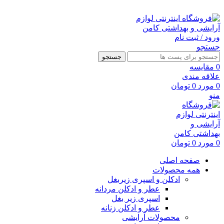
ارسال رایگان با خرید بالای 500 هزار تومان
ورود / ثبت نام
جستجو
جستجو
0
مقايسه
علاقه مندی
0
مورد
0
تومان
منو
0
مورد
0
تومان
صفحه اصلی
همه محصولات
ادکلن و اسپری زیربغل
عطر و ادکلن مردانه
اسپری زیر بغل
عطر و ادکلن زنانه
محصولات آرایشی