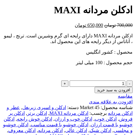
ادكلن مردانه MAXI
قیمت
قیمت
700,000
تومان
650,000
تومان
اصلی
فعلی
ادكلن مردانه MAXI دارای رایحه ای گرم وشیرین است. ترنج ، لیمو
700,000 تومان
650,000 تومان
، آناناس از دیگر رایحه های این محصول اند.
بود.
است.
محصول : کشور انگلیس
حجم محصول : 100 میلی لیتر
ادكلن
مردانه
افزودن به سبد خرید
MAXI
مقايسه
عدد
افزودن به علاقه مندی
شناسه محصول:
Market 45
دسته:
ادکلن و اسپری زیربغل
,
عطر و
ادکلن مردانه
برچسب:
ادكلن مردانه MAXI
,
ادکلن برتر
,
ادکلن پر
فروش
,
ادکلن خوب
,
ادکلن خوب و ارزان
,
ادکلن خوش رایحه
,
ادکلن
خوشبو با قیمت ارزان
,
ادکلن خوشبو با قیمت مناسب
,
ادکلن خوشبو
و مجلسی
,
ادکلن شیک
,
ادکلن عالی
,
ادکلن مردانه
,
ادکلن معروف
,