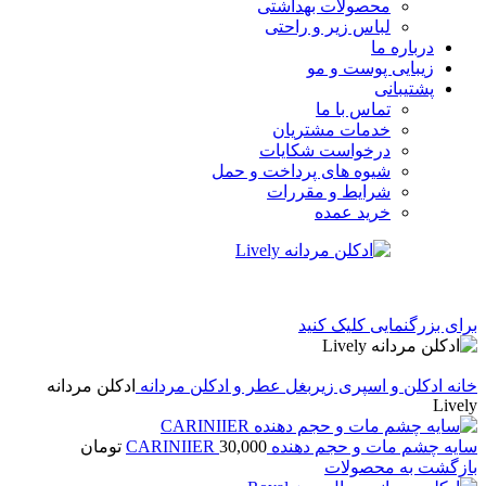
محصولات بهداشتی
لباس زیر و راحتی
درباره ما
زیبایی پوست و مو
پشتیبانی
تماس با ما
خدمات مشتریان
درخواست شکایات
شیوه های پرداخت و حمل
شرایط و مقررات
خرید عمده
برای بزرگنمایی کلیک کنید
خانه
ادکلن و اسپری زیربغل
عطر و ادکلن مردانه
ادكلن مردانه
Lively
سایه چشم مات و حجم دهنده CARINIIER
30,000
تومان
بازگشت به محصولات