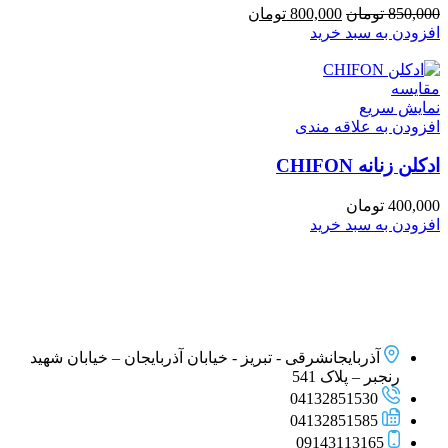
قیمت
قیمت
850,000
تومان
800,000
تومان
اصلی
فعلی
افزودن به سبد خرید
850,000 تومان
800,000 تومان
بود.
است.
مقايسه
نمایش سریع
افزودن به علاقه مندی
ادكلن زنانه CHIFON
400,000
تومان
افزودن به سبد خرید
آذربایجانشرقی - تبریز - خیابان آذربایجان – خیابان شهید
رنجبر – پلاک 541
04132851530
04132851585
09143113165