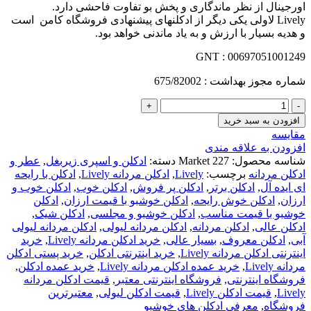
اورجینال از نظر ماندگاری و پخش بو تفاوت فاحشی دارد.
Lively لاولی یکی دیگر از ادکلنهای پیشنهادی فروشگاه کامن است
و هدیه بسیار با ارزش و به یاد ماندنی خواهد بود.
GNT : 00697051001249
شماره مجوز بهداشت : 675/82002
ادكلن
مردانه
افزودن به سبد خرید
Lively
مقايسه
عدد
افزودن به علاقه مندی
شناسه محصول:
Market 227
دسته:
ادکلن و اسپری زیربغل
,
عطر و
ادکلن مردانه
برچسب:
Lively
,
ادكلن مردانه Lively
,
ادکلن با رایحه
ای ایده آل
,
ادکلن برتر
,
ادکلن پر فروش
,
ادکلن خوب
,
ادکلن خوب و
ارزان
,
ادکلن خوش رایحه
,
ادکلن خوشبو با قیمت ارزان
,
ادکلن
خوشبو با قیمت مناسب
,
ادکلن خوشبو و مجلسی
,
ادکلن شیک
,
ادکلن عالی
,
ادکلن مردانه
,
ادکلن مردانه لیولی
,
ادکلن مردانه لیولی
آبی
,
ادکلن معروف
,
بسیار عالی
,
خرید ادكلن مردانه Lively
,
خرید
اینترنتی ادكلن مردانه Lively
,
خرید اینترنتی ادکلن
,
خرید پستی ادكلن
مردانه Lively
,
خرید عمده ادكلن مردانه Lively
,
خرید عمده ادکلن
,
فروشگاه اینترنتی
,
فروشگاه اینترنتی معتبر
,
قیمت ادكلن مردانه
Lively
,
قیمت ادکلن Lively
,
قیمت ادکلن لیولی
,
معتبرترین
فروشگاه
,
معرفی ادکلن های خوشبو