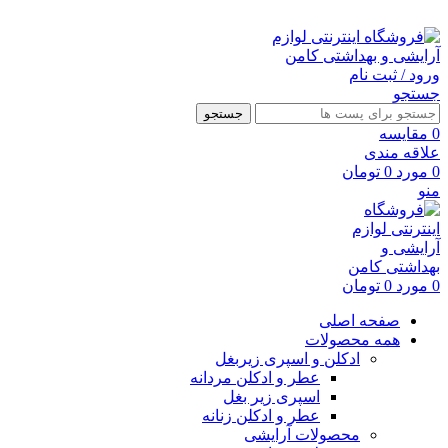
ارسال رایگان با خرید بالای 500 هزار تومان
ورود / ثبت نام
جستجو
جستجو
0
مقايسه
علاقه مندی
0
مورد
0
تومان
منو
0
مورد
0
تومان
صفحه اصلی
همه محصولات
ادکلن و اسپری زیربغل
عطر و ادکلن مردانه
اسپری زیر بغل
عطر و ادکلن زنانه
محصولات آرایشی