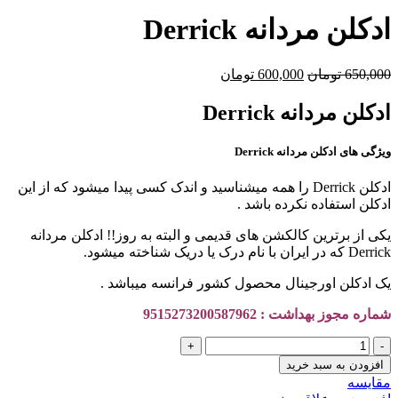
ادكلن مردانه Derrick
قیمت
قیمت
650,000
تومان
600,000
تومان
اصلی
فعلی
650,000 تومان
600,000 تومان
ادكلن مردانه Derrick
بود.
است.
ویژگی های ادكلن مردانه Derrick
ادكلن Derrick را همه میشناسید و اندک کسی پیدا میشود که از این
ادکلن استفاده نکرده باشد .
یکی از برترین کالکشن های قدیمی و البته به روز!! ادكلن مردانه
Derrick که در ایران با نام درک یا دریک شناخته میشود.
یک ادکلن اورجینال محصول کشور فرانسه میباشد .
شماره مجوز بهداشت : 9515273200587962
ادكلن
مردانه
افزودن به سبد خرید
Derrick
مقايسه
عدد