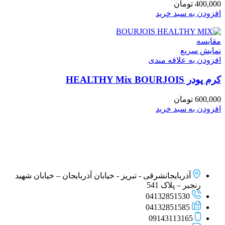
400,000
تومان
افزودن به سبد خرید
مقايسه
نمایش سریع
افزودن به علاقه مندی
کرم پودر HEALTHY Mix BOURJOIS
600,000
تومان
افزودن به سبد خرید
آذربایجانشرقی - تبریز - خیابان آذربایجان – خیابان شهید
رنجبر – پلاک 541
04132851530
04132851585
09143113165