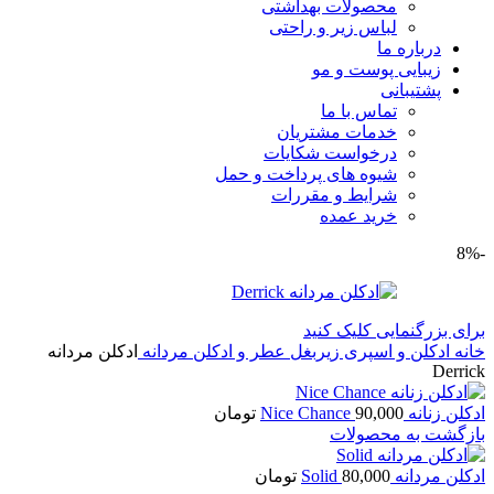
محصولات بهداشتی
لباس زیر و راحتی
درباره ما
زیبایی پوست و مو
پشتیبانی
تماس با ما
خدمات مشتریان
درخواست شکایات
شیوه های پرداخت و حمل
شرایط و مقررات
خرید عمده
-8%
برای بزرگنمایی کلیک کنید
خانه
ادکلن و اسپری زیربغل
عطر و ادکلن مردانه
ادكلن مردانه
Derrick
ادکلن زنانه Nice Chance
90,000
تومان
بازگشت به محصولات
ادکلن مردانه Solid
80,000
تومان