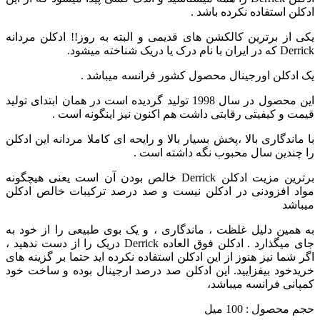
ادکلن استفاده نکرده باشد .
یکی از برترین کالکشن های قدیمی و البته به روز!! ادكلن مردانه
Derrick که در ایران با نام درک یا دریک شناخته میشود.
یک ادکلن اورجینال محصول کشور فرانسه میباشد .
این محصول در سال 1998 تولید گردیده است در همان ابتدای تولید
قیمت و کیفیتی رقابتی داشت هم اکنون نیز اینگونه است .
با ماندگاری بالا ،پخش بسیار بالا و رایحه ای کاملا مردانه این ادکلن
را چندین سال محبوب نگه داشته است .
برترین مزیت ادكلن Derrick خالص بودن آن است یعنی هیچگونه
مواد افزودنی در ادکلن نیست و صد درصد ترکیبات خالص ادکلن
میباشد
به همین دلیل غلظت ، ماندگاری ، و یک بوی طبیعی را از خود به
جای میگذارد . ادکلن فوق العاده Derrick دریک را از دست ندهید ،
اگر شما نیز هنوز از این ادکلن استفاده نکرده اید حتما بر گزینه های
خریدخود بیفزایید. این ادکلن صد درصد ارجینال بوده و ساخت خود
کمپانی فرانسه میباشد،
حجم محصول : 100 میل