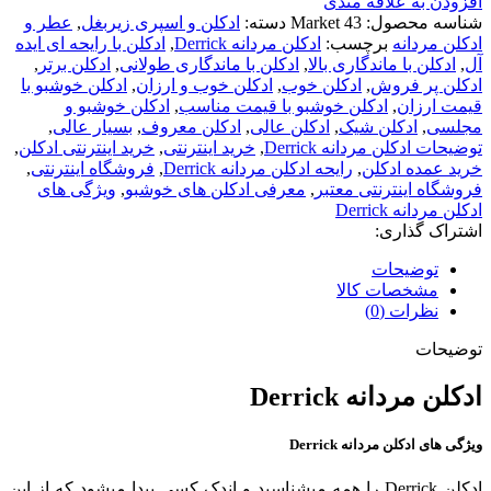
افزودن به علاقه مندی
شناسه محصول:
Market 43
دسته:
ادکلن و اسپری زیربغل
,
عطر و
ادکلن مردانه
برچسب:
ادكلن مردانه Derrick
,
ادکلن با رایحه ای ایده
آل
,
ادکلن با ماندگاری بالا
,
ادکلن با ماندگاری طولانی
,
ادکلن برتر
,
ادکلن پر فروش
,
ادکلن خوب
,
ادکلن خوب و ارزان
,
ادکلن خوشبو با
قیمت ارزان
,
ادکلن خوشبو با قیمت مناسب
,
ادکلن خوشبو و
مجلسی
,
ادکلن شیک
,
ادکلن عالی
,
ادکلن معروف
,
بسیار عالی
,
توضیحات ادكلن مردانه Derrick
,
خرید اینترنتی
,
خرید اینترنتی ادکلن
,
خرید عمده ادکلن
,
رایحه ادكلن مردانه Derrick
,
فروشگاه اینترنتی
,
فروشگاه اینترنتی معتبر
,
معرفی ادکلن های خوشبو
,
ویژگی های
ادكلن مردانه Derrick
اشتراک گذاری:
توضیحات
مشخصات کالا
نظرات (0)
توضیحات
ادكلن مردانه Derrick
ویژگی های ادكلن مردانه Derrick
ادكلن Derrick را همه میشناسید و اندک کسی پیدا میشود که از این