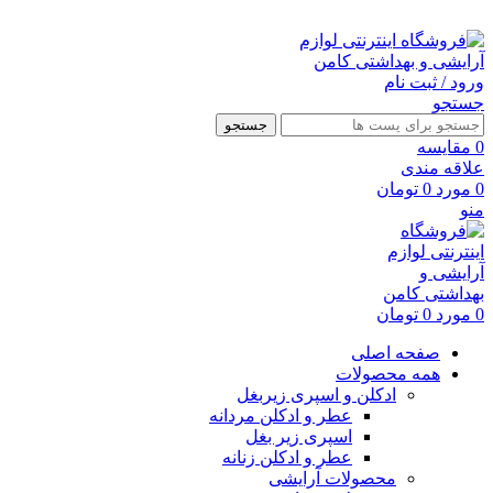
ارسال رایگان با خرید بالای 500 هزار تومان
ورود / ثبت نام
جستجو
جستجو
0
مقايسه
علاقه مندی
0
مورد
0
تومان
منو
0
مورد
0
تومان
صفحه اصلی
همه محصولات
ادکلن و اسپری زیربغل
عطر و ادکلن مردانه
اسپری زیر بغل
عطر و ادکلن زنانه
محصولات آرایشی