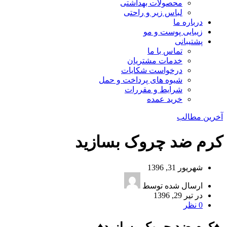
محصولات بهداشتی
لباس زیر و راحتی
درباره ما
زیبایی پوست و مو
پشتیبانی
تماس با ما
خدمات مشتریان
درخواست شکایات
شیوه های پرداخت و حمل
شرایط و مقررات
خرید عمده
آخرین مطالب
کرم ضد چروک بسازید
شهریور 31, 1396
ارسال شده توسط
در تیر 29, 1396
0
نظر
♦کرم ضد چروک بسازید♦