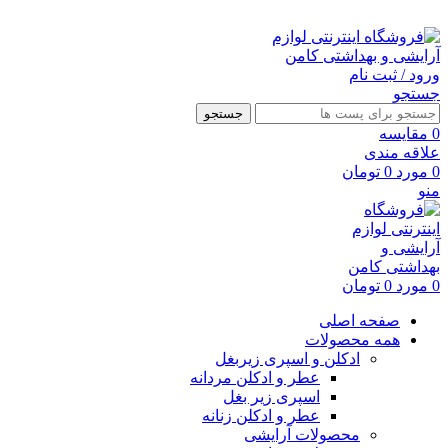
ارسال رایگان با خرید بالای 500 هزار تومان
ورود / ثبت نام
جستجو
جستجو
0
مقايسه
علاقه مندی
0
مورد
0
تومان
منو
0
مورد
0
تومان
صفحه اصلی
همه محصولات
ادکلن و اسپری زیربغل
عطر و ادکلن مردانه
اسپری زیر بغل
عطر و ادکلن زنانه
محصولات آرایشی