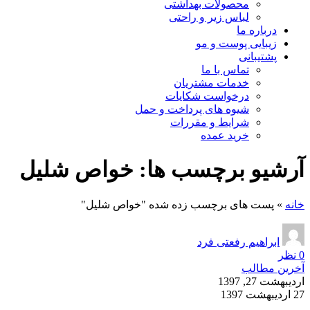
محصولات بهداشتی
لباس زیر و راحتی
درباره ما
زیبایی پوست و مو
پشتیبانی
تماس با ما
خدمات مشتریان
درخواست شکایات
شیوه های پرداخت و حمل
شرایط و مقررات
خرید عمده
آرشیو برچسب ها: خواص شلیل
خانه
»
پست های برچسب زده شده "خواص شلیل"
ابراهیم رفعتی فرد
0
نظر
آخرین مطالب
اردیبهشت 27, 1397
27 اردیبهشت 1397