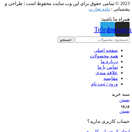
2023 © تمامی حقوق برای این وب سایت محفوظ است | طراحی و
پشتیبانی :
داده تجارت
همراه ما باشید:
Telegram
Instagr
جستجو
صفحه اصلی
همه محصولات
درباره ما
تماس با ما
علاقه مندی
مقايسه
ورود / ثبت نام
سبد خرید
بستن
ورود
بستن
حساب کاربری ندارید؟
ایجاد یک حساب کاربری