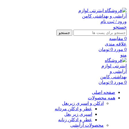
ارسال رایگان با خرید بالای 500 هزار تومان
ورود / ثبت نام
جستجو
جستجو
0
مقايسه
علاقه مندی
0
مورد
0
تومان
منو
0
مورد
0
تومان
صفحه اصلی
همه محصولات
ادکلن و اسپری زیربغل
عطر و ادکلن مردانه
اسپری زیر بغل
عطر و ادکلن زنانه
محصولات آرایشی