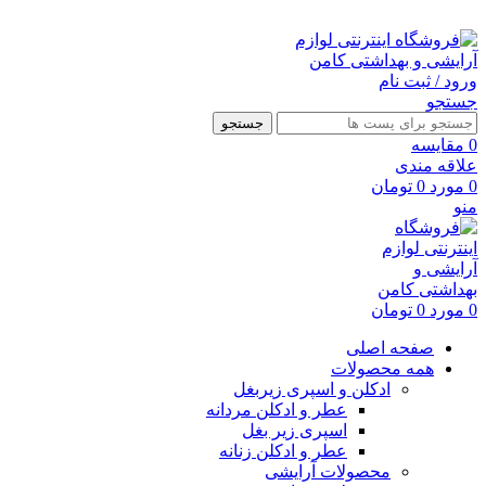
ارسال رایگان با خرید بالای 500 هزار تومان
ورود / ثبت نام
جستجو
جستجو
0
مقايسه
علاقه مندی
0
مورد
0
تومان
منو
0
مورد
0
تومان
صفحه اصلی
همه محصولات
ادکلن و اسپری زیربغل
عطر و ادکلن مردانه
اسپری زیر بغل
عطر و ادکلن زنانه
محصولات آرایشی