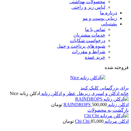
محصولات بهداشتی
لباس زیر و راحتی
درباره ما
زیبایی پوست و مو
پشتیبانی
تماس با ما
خدمات مشتریان
درخواست شکایات
شیوه های پرداخت و حمل
شرایط و مقررات
خرید عمده
فروخته شده
برای بزرگنمایی کلیک کنید
خانه
ادکلن و اسپری زیربغل
عطر و ادکلن زنانه
ادكلن زنانه Nice
ادكلن زنانه RAINDROPS
500,000
تومان
بازگشت به محصولات
ادکلن مردانه Chi Chi
85,000
تومان