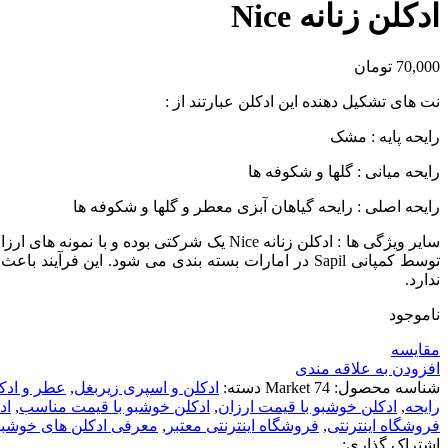
ادكلن زنانه Nice
70,000
تومان
نت های تشکیل دهنده این ادکلن عبارتند از :
رایحه پایه : مشک
رایحه میانی : گلها و شکوفه ها
رایحه اصلی : رایحه گیاهان آبزی معطر و گلها و شکوفه ها
سایر ویژگی ها : ادكلن زنانه Nice یک شرک
ندارد.
ناموجود
مقايسه
افزودن به علاقه مندی
شناسه محصول:
Market 74
دسته:
ادکلن و اسپری زیربغل
,
عطر و ادکل
رایحه
,
ادکلن خوشبو با قیمت ارزان
,
ادکلن خوشبو با قیمت مناسب
,
اد
فروشگاه اینترنتی
,
فروشگاه اینترنتی معتبر
,
معرفی ادکلن های خوشبو
اشتراک گذاری: