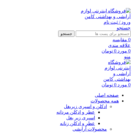
ارسال رایگان با خرید بالای 500 هزار تومان
ورود / ثبت نام
جستجو
جستجو
0
مقايسه
علاقه مندی
0
مورد
0
تومان
منو
0
مورد
0
تومان
صفحه اصلی
همه محصولات
ادکلن و اسپری زیربغل
عطر و ادکلن مردانه
اسپری زیر بغل
عطر و ادکلن زنانه
محصولات آرایشی