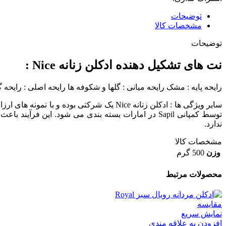
توضیحات
مشخصات کالا
توضیحات
نت های تشکیل دهنده ادكلن زنانه Nice :
رایحه پایه : مشک رایحه میانی : گلها و شکوفه ها رایحه اصلی : رایحه
سایر ویژگی ها : ادكلن زنانه Nice یک شرک
ندارد.
مشخصات کالا
وزن
500 گرم
محصولات مرتبط
مقايسه
نمایش سریع
افزودن به علاقه مندی