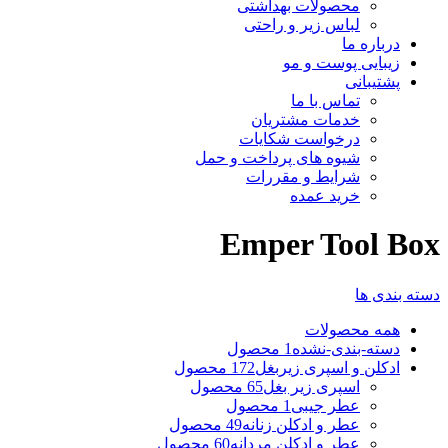
محصولات بهداشتی
لباس زیر و راحتی
درباره ما
زیبایی پوست و مو
پشتیبانی
تماس با ما
خدمات مشتریان
درخواست شکایات
شیوه های پرداخت و حمل
شرایط و مقررات
خرید عمده
Emper Tool Box
دسته بندی ها
همه
محصولات
دسته-بندی-نشده
1 محصول
ادکلن و اسپری زیربغل
172 محصول
اسپری زیر بغل
65 محصول
عطر جیبی
1 محصول
عطر و ادکلن زنانه
49 محصول
عطر و ادکلن مردانه
60 محصول