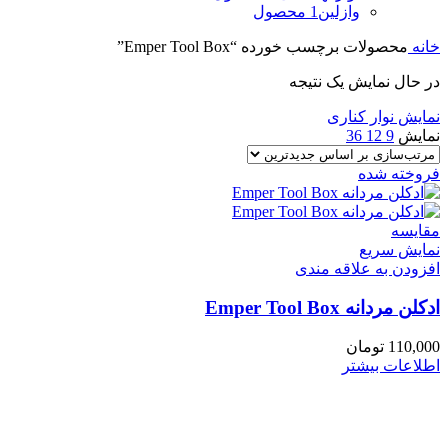
وازلین
1 محصول
خانه
محصولات برچسب خورده “Emper Tool Box”
در حال نمایش یک نتیجه
نمایش نوار کناری
نمایش
9
12
36
فروخته شده
مقايسه
نمایش سریع
افزودن به علاقه مندی
ادکلن مردانه Emper Tool Box
110,000
تومان
اطلاعات بیشتر