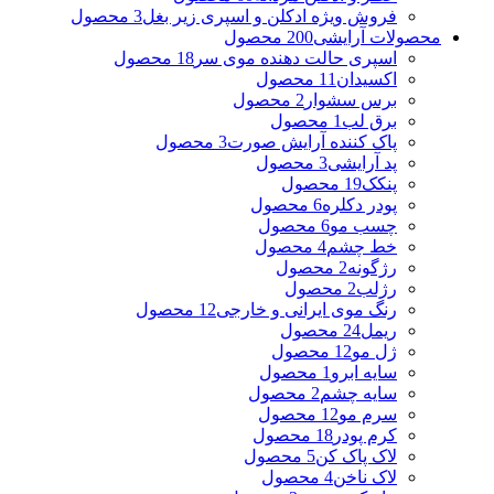
فروش ویژه ادکلن و اسپری زیر بغل
3 محصول
محصولات آرایشی
200 محصول
اسپری حالت دهنده موی سر
18 محصول
اکسیدان
11 محصول
برس سشوار
2 محصول
برق لب
1 محصول
پاک کننده آرایش صورت
3 محصول
پد آرایشی
3 محصول
پنکک
19 محصول
پودر دکلره
6 محصول
چسب مو
6 محصول
خط چشم
4 محصول
رژگونه
2 محصول
رژلب
2 محصول
رنگ موی ایرانی و خارجی
12 محصول
ریمل
24 محصول
ژل مو
12 محصول
سایه ابرو
1 محصول
سایه چشم
2 محصول
سرم مو
12 محصول
کرم پودر
18 محصول
لاک پاک کن
5 محصول
لاک ناخن
4 محصول