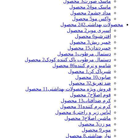
ماسک صورت
3 محصول
ماسک مو
24 محصول
مداد چشم
2 محصول
واکس مو
5 محصول
محصولات بهداشتی
242 محصول
اسپری موبر
2 محصول
افترشیو
6 محصول
خمیر ریش
3 محصول
خمیردندان
15 محصول
دستمال مرطوب
1 محصول
دستمال مرطوب پاک کننده کودک
2 محصول
شامپو و نرم کننده
86 محصول
شیرپاک کن
1 محصول
صابون
10 محصول
ضد تعریق
32 محصول
فروش ویژه محصولات بهداشتی
11 محصول
فوم اصلاح
7 محصول
کرم ضدآفتاب
13 محصول
کرم نرم کننده
31 محصول
لباس زیر و راحتی
4 محصول
ماشین اصلاح
3 محصول
مو زن
3 محصول
موبر
9 محصول
نوار بهداشتی
8 محصول