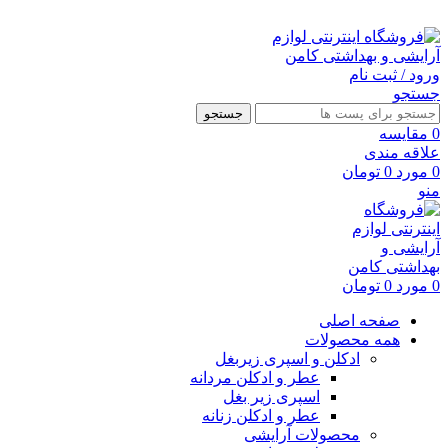
ارسال رایگان با خرید بالای 500 هزار تومان
ورود / ثبت نام
جستجو
جستجو
0
مقايسه
علاقه مندی
0
مورد
0
تومان
منو
0
مورد
0
تومان
صفحه اصلی
همه محصولات
ادکلن و اسپری زیربغل
عطر و ادکلن مردانه
اسپری زیر بغل
عطر و ادکلن زنانه
محصولات آرایشی