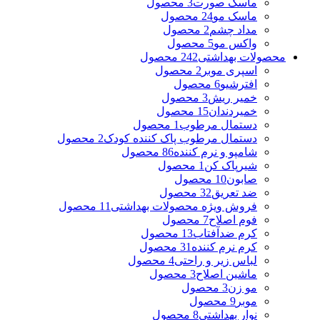
ماسک صورت
3 محصول
ماسک مو
24 محصول
مداد چشم
2 محصول
واکس مو
5 محصول
محصولات بهداشتی
242 محصول
اسپری موبر
2 محصول
افترشیو
6 محصول
خمیر ریش
3 محصول
خمیردندان
15 محصول
دستمال مرطوب
1 محصول
دستمال مرطوب پاک کننده کودک
2 محصول
شامپو و نرم کننده
86 محصول
شیرپاک کن
1 محصول
صابون
10 محصول
ضد تعریق
32 محصول
فروش ویژه محصولات بهداشتی
11 محصول
فوم اصلاح
7 محصول
کرم ضدآفتاب
13 محصول
کرم نرم کننده
31 محصول
لباس زیر و راحتی
4 محصول
ماشین اصلاح
3 محصول
مو زن
3 محصول
موبر
9 محصول
نوار بهداشتی
8 محصول