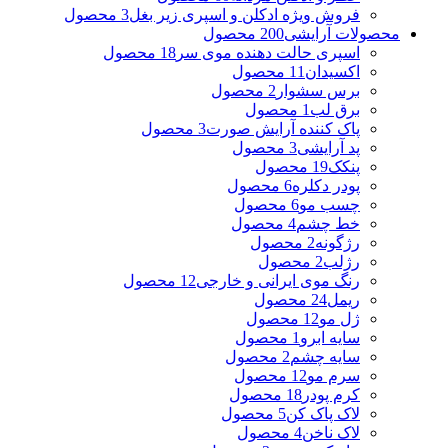
فروش ویژه ادکلن و اسپری زیر بغل
3 محصول
محصولات آرایشی
200 محصول
اسپری حالت دهنده موی سر
18 محصول
اکسیدان
11 محصول
برس سشوار
2 محصول
برق لب
1 محصول
پاک کننده آرایش صورت
3 محصول
پد آرایشی
3 محصول
پنکک
19 محصول
پودر دکلره
6 محصول
چسب مو
6 محصول
خط چشم
4 محصول
رژگونه
2 محصول
رژلب
2 محصول
رنگ موی ایرانی و خارجی
12 محصول
ریمل
24 محصول
ژل مو
12 محصول
سایه ابرو
1 محصول
سایه چشم
2 محصول
سرم مو
12 محصول
کرم پودر
18 محصول
لاک پاک کن
5 محصول
لاک ناخن
4 محصول