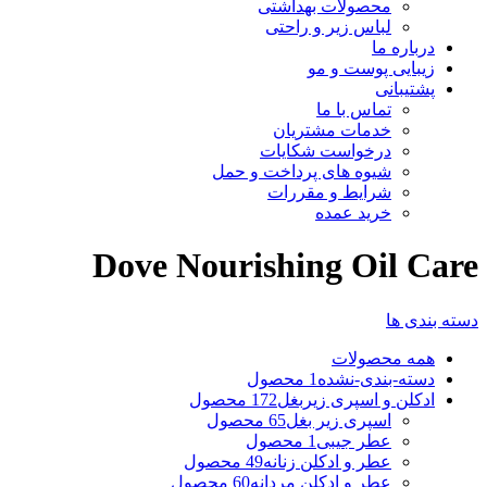
محصولات بهداشتی
لباس زیر و راحتی
درباره ما
زیبایی پوست و مو
پشتیبانی
تماس با ما
خدمات مشتریان
درخواست شکایات
شیوه های پرداخت و حمل
شرایط و مقررات
خرید عمده
Dove Nourishing Oil Care
دسته بندی ها
همه
محصولات
دسته-بندی-نشده
1 محصول
ادکلن و اسپری زیربغل
172 محصول
اسپری زیر بغل
65 محصول
عطر جیبی
1 محصول
عطر و ادکلن زنانه
49 محصول
عطر و ادکلن مردانه
60 محصول