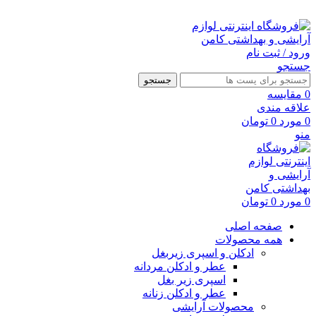
ارسال رایگان با خرید بالای 500 هزار تومان
ورود / ثبت نام
جستجو
جستجو
0
مقايسه
علاقه مندی
0
مورد
0
تومان
منو
0
مورد
0
تومان
صفحه اصلی
همه محصولات
ادکلن و اسپری زیربغل
عطر و ادکلن مردانه
اسپری زیر بغل
عطر و ادکلن زنانه
محصولات آرایشی