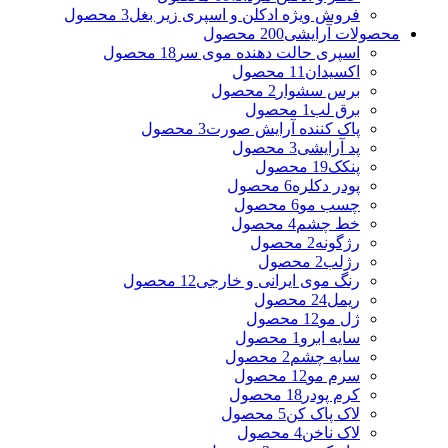
فروش ویژه ادکلن و اسپری زیر بغل
3 محصول
محصولات آرایشی
200 محصول
اسپری حالت دهنده موی سر
18 محصول
اکسیدان
11 محصول
برس سشوار
2 محصول
برق لب
1 محصول
پاک کننده آرایش صورت
3 محصول
پد آرایشی
3 محصول
پنکک
19 محصول
پودر دکلره
6 محصول
چسب مو
6 محصول
خط چشم
4 محصول
رژگونه
2 محصول
رژلب
2 محصول
رنگ موی ایرانی و خارجی
12 محصول
ریمل
24 محصول
ژل مو
12 محصول
سایه ابرو
1 محصول
سایه چشم
2 محصول
سرم مو
12 محصول
کرم پودر
18 محصول
لاک پاک کن
5 محصول
لاک ناخن
4 محصول