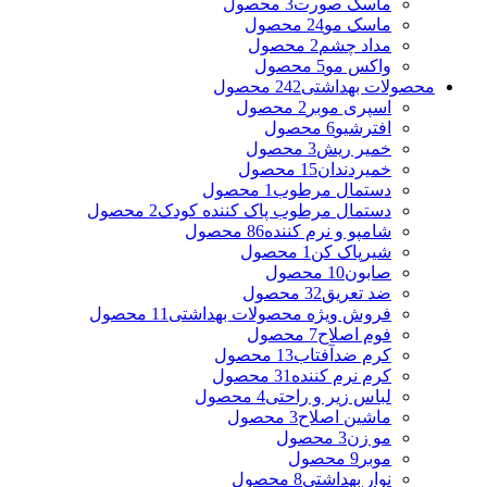
ماسک صورت
3 محصول
ماسک مو
24 محصول
مداد چشم
2 محصول
واکس مو
5 محصول
محصولات بهداشتی
242 محصول
اسپری موبر
2 محصول
افترشیو
6 محصول
خمیر ریش
3 محصول
خمیردندان
15 محصول
دستمال مرطوب
1 محصول
دستمال مرطوب پاک کننده کودک
2 محصول
شامپو و نرم کننده
86 محصول
شیرپاک کن
1 محصول
صابون
10 محصول
ضد تعریق
32 محصول
فروش ویژه محصولات بهداشتی
11 محصول
فوم اصلاح
7 محصول
کرم ضدآفتاب
13 محصول
کرم نرم کننده
31 محصول
لباس زیر و راحتی
4 محصول
ماشین اصلاح
3 محصول
مو زن
3 محصول
موبر
9 محصول
نوار بهداشتی
8 محصول