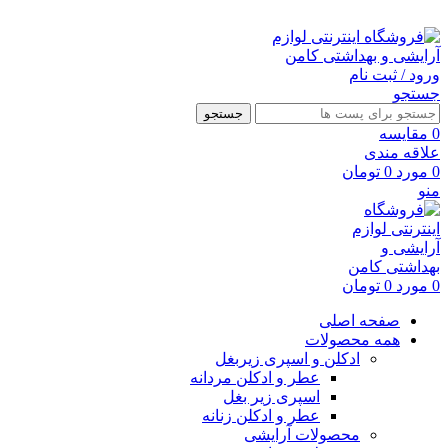
ارسال رایگان با خرید بالای 500 هزار تومان
ورود / ثبت نام
جستجو
جستجو
0
مقايسه
علاقه مندی
0
مورد
0
تومان
منو
0
مورد
0
تومان
صفحه اصلی
همه محصولات
ادکلن و اسپری زیربغل
عطر و ادکلن مردانه
اسپری زیر بغل
عطر و ادکلن زنانه
محصولات آرایشی