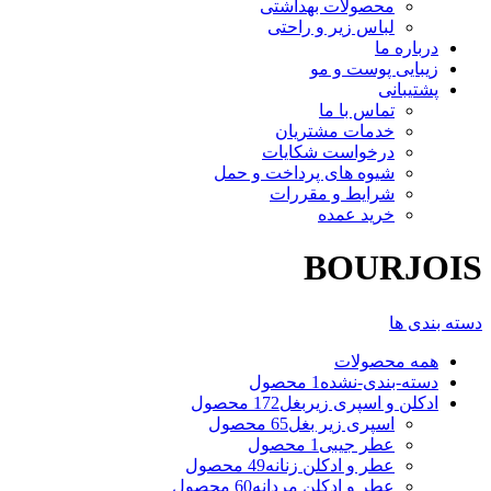
محصولات بهداشتی
لباس زیر و راحتی
درباره ما
زیبایی پوست و مو
پشتیبانی
تماس با ما
خدمات مشتریان
درخواست شکایات
شیوه های پرداخت و حمل
شرایط و مقررات
خرید عمده
BOURJOIS
دسته بندی ها
همه
محصولات
دسته-بندی-نشده
1 محصول
ادکلن و اسپری زیربغل
172 محصول
اسپری زیر بغل
65 محصول
عطر جیبی
1 محصول
عطر و ادکلن زنانه
49 محصول
عطر و ادکلن مردانه
60 محصول