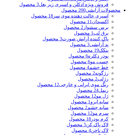
فروش ویژه ادکلن و اسپری زیر بغل
3 محصول
محصولات آرایشی
200 محصول
اسپری حالت دهنده موی سر
18 محصول
اکسیدان
11 محصول
برس سشوار
2 محصول
برق لب
1 محصول
پاک کننده آرایش صورت
3 محصول
پد آرایشی
3 محصول
پنکک
19 محصول
پودر دکلره
6 محصول
چسب مو
6 محصول
خط چشم
4 محصول
رژگونه
2 محصول
رژلب
2 محصول
رنگ موی ایرانی و خارجی
12 محصول
ریمل
24 محصول
ژل مو
12 محصول
سایه ابرو
1 محصول
سایه چشم
2 محصول
سرم مو
12 محصول
کرم پودر
18 محصول
لاک پاک کن
5 محصول
لاک ناخن
4 محصول