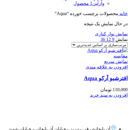
وازلین
1 محصول
خانه
محصولات برچسب خورده “Aqua”
در حال نمایش یک نتیجه
نمایش نوار کناری
نمایش
9
12
36
مقايسه
نمایش سریع
افزودن به علاقه مندی
افترشیو آرکو Aqua
110,000
تومان
افزودن به سبد خرید
آذربایجانشرقی - تبریز - خیابان آذربایجان – خیابان شهید