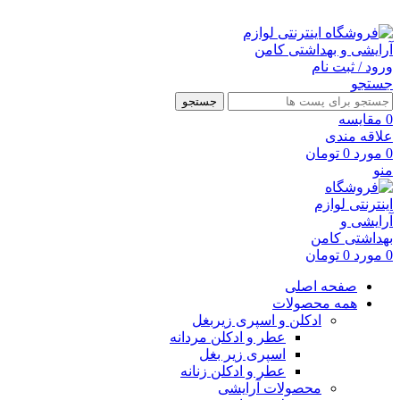
ارسال رایگان با خرید بالای 500 هزار تومان
ورود / ثبت نام
جستجو
جستجو
0
مقايسه
علاقه مندی
0
مورد
0
تومان
منو
0
مورد
0
تومان
صفحه اصلی
همه محصولات
ادکلن و اسپری زیربغل
عطر و ادکلن مردانه
اسپری زیر بغل
عطر و ادکلن زنانه
محصولات آرایشی