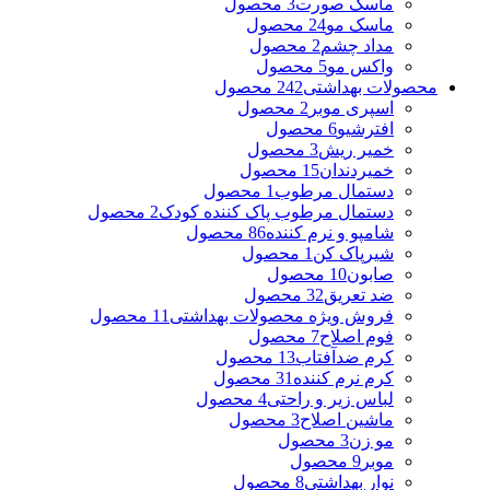
ماسک صورت
3 محصول
ماسک مو
24 محصول
مداد چشم
2 محصول
واکس مو
5 محصول
محصولات بهداشتی
242 محصول
اسپری موبر
2 محصول
افترشیو
6 محصول
خمیر ریش
3 محصول
خمیردندان
15 محصول
دستمال مرطوب
1 محصول
دستمال مرطوب پاک کننده کودک
2 محصول
شامپو و نرم کننده
86 محصول
شیرپاک کن
1 محصول
صابون
10 محصول
ضد تعریق
32 محصول
فروش ویژه محصولات بهداشتی
11 محصول
فوم اصلاح
7 محصول
کرم ضدآفتاب
13 محصول
کرم نرم کننده
31 محصول
لباس زیر و راحتی
4 محصول
ماشین اصلاح
3 محصول
مو زن
3 محصول
موبر
9 محصول
نوار بهداشتی
8 محصول