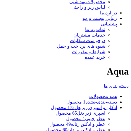
محصولات بهداشتی
لباس زیر و راحتی
درباره ما
زیبایی پوست و مو
پشتیبانی
تماس با ما
خدمات مشتریان
درخواست شکایات
شیوه های پرداخت و حمل
شرایط و مقررات
خرید عمده
Aqua
دسته بندی ها
همه
محصولات
دسته-بندی-نشده
1 محصول
ادکلن و اسپری زیربغل
172 محصول
اسپری زیر بغل
65 محصول
عطر جیبی
1 محصول
عطر و ادکلن زنانه
49 محصول
عطر و ادکلن مردانه
60 محصول