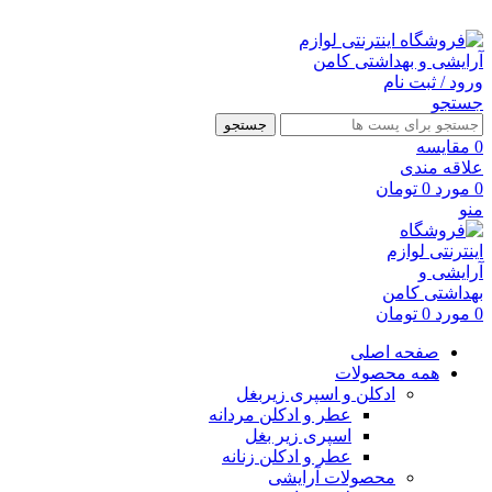
ارسال رایگان با خرید بالای 500 هزار تومان
ورود / ثبت نام
جستجو
جستجو
0
مقايسه
علاقه مندی
0
مورد
0
تومان
منو
0
مورد
0
تومان
صفحه اصلی
همه محصولات
ادکلن و اسپری زیربغل
عطر و ادکلن مردانه
اسپری زیر بغل
عطر و ادکلن زنانه
محصولات آرایشی