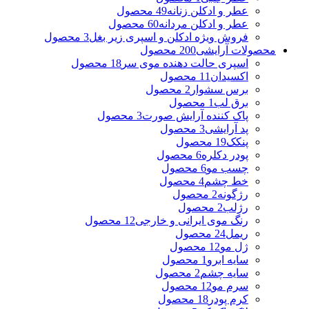
عطر و ادکلن زنانه
49 محصول
عطر و ادکلن مردانه
60 محصول
فروش ویژه ادکلن و اسپری زیر بغل
3 محصول
محصولات آرایشی
200 محصول
اسپری حالت دهنده موی سر
18 محصول
اکسیدان
11 محصول
برس سشوار
2 محصول
برق لب
1 محصول
پاک کننده آرایش صورت
3 محصول
پد آرایشی
3 محصول
پنکک
19 محصول
پودر دکلره
6 محصول
چسب مو
6 محصول
خط چشم
4 محصول
رژگونه
2 محصول
رژلب
2 محصول
رنگ موی ایرانی و خارجی
12 محصول
ریمل
24 محصول
ژل مو
12 محصول
سایه ابرو
1 محصول
سایه چشم
2 محصول
سرم مو
12 محصول
کرم پودر
18 محصول