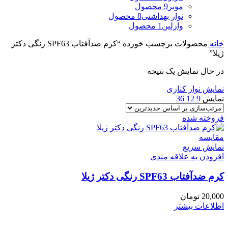
موبر
9 محصول
نوار بهداشتی
8 محصول
وازلین
1 محصول
خانه
محصولات برچسب خورده “کرم ضدآفتاب SPF63 رنگی دکتر
ژیلا”
در حال نمایش یک نتیجه
نمایش نوار کناری
نمایش
9
12
36
فروخته شده
مقايسه
نمایش سریع
افزودن به علاقه مندی
کرم ضدآفتاب SPF63 رنگی دکتر ژیلا
20,000
تومان
اطلاعات بیشتر