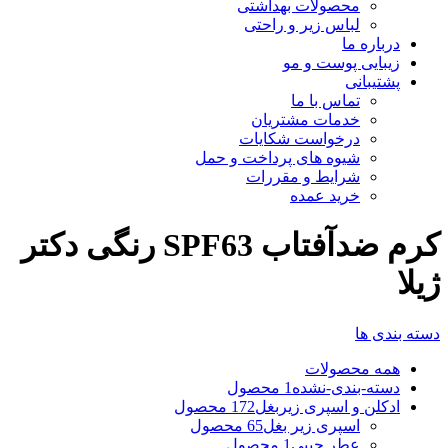
محصولات بهداشتی
لباس زیر و راحتی
درباره ما
زیبایی پوست و مو
پشتیبانی
تماس با ما
خدمات مشتریان
درخواست شکایات
شیوه های پرداخت و حمل
شرایط و مقررات
خرید عمده
کرم ضدآفتاب SPF63 رنگی دکتر
ژیلا
دسته بندی ها
همه
محصولات
دسته-بندی-نشده
1 محصول
ادکلن و اسپری زیربغل
172 محصول
اسپری زیر بغل
65 محصول
عطر جیبی
1 محصول