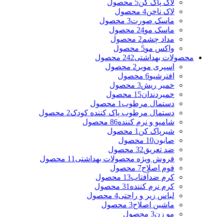
لاک پاک کن
5 محصول
لاک ناخن
4 محصول
ماسک صورت
3 محصول
ماسک مو
24 محصول
مداد چشم
2 محصول
واکس مو
5 محصول
محصولات بهداشتی
242 محصول
اسپری موبر
2 محصول
افترشیو
6 محصول
خمیر ریش
3 محصول
خمیردندان
15 محصول
دستمال مرطوب
1 محصول
دستمال مرطوب پاک کننده کودک
2 محصول
شامپو و نرم کننده
86 محصول
شیرپاک کن
1 محصول
صابون
10 محصول
ضد تعریق
32 محصول
فروش ویژه محصولات بهداشتی
11 محصول
فوم اصلاح
7 محصول
کرم ضدآفتاب
13 محصول
کرم نرم کننده
31 محصول
لباس زیر و راحتی
4 محصول
ماشین اصلاح
3 محصول
مو زن
3 محصول