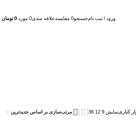
ورود / ثبت نام
جستجو
0
مقايسه
علاقه مندی
0
مورد
0
تومان
ار کناری
نمایش
9
12
36