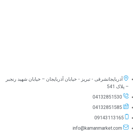
آذربایجانشرقی - تبریز - خیابان آذربایجان – خیابان شهید رنجبر
– پلاک 541
04132851530
04132851585
09143113165
info@kamanmarket.com