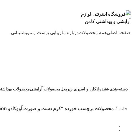
ارسال رایگان با خرید بالای 500 هزار تومان
صفحه اصلی
همه محصولات
درباره ما
زیبایی پوست و مو
پشتیبانی
کرم دست و صورت آووکادو Schon
دسته-بندی-نشده
ادکلن و اسپری زیربغل
محصولات آرایشی
محصولات بهداشت
1 محصول
172 محصول
200 محصول
242 محصول
خانه
محصولات برچسب خورده “کرم دست و صورت آووکادو Schon”