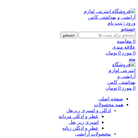
ارسال رایگان با خرید بالای 500 هزار تومان
ورود / ثبت نام
جستجو
جستجو
0
مقايسه
علاقه مندی
0
مورد
0
تومان
منو
0
مورد
0
تومان
صفحه اصلی
همه محصولات
ادکلن و اسپری زیربغل
عطر و ادکلن مردانه
اسپری زیر بغل
عطر و ادکلن زنانه
محصولات آرایشی