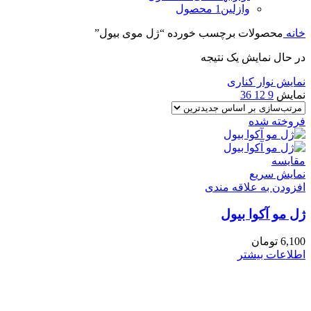
وازلین
1 محصول
خانه
محصولات برچسب خورده “ژل موی بیول”
در حال نمایش یک نتیجه
نمایش نوار کناری
نمایش
9
12
36
فروخته شده
مقايسه
نمایش سریع
افزودن به علاقه مندی
ژل مو آکوا بیول
6,100
تومان
اطلاعات بیشتر