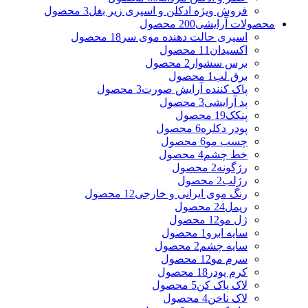
فروش ویژه ادکلن و اسپری زیر بغل
3 محصول
محصولات آرایشی
200 محصول
اسپری حالت دهنده موی سر
18 محصول
اکسیدان
11 محصول
برس سشوار
2 محصول
برق لب
1 محصول
پاک کننده آرایش صورت
3 محصول
پد آرایشی
3 محصول
پنکک
19 محصول
پودر دکلره
6 محصول
چسب مو
6 محصول
خط چشم
4 محصول
رژگونه
2 محصول
رژلب
2 محصول
رنگ موی ایرانی و خارجی
12 محصول
ریمل
24 محصول
ژل مو
12 محصول
سایه ابرو
1 محصول
سایه چشم
2 محصول
سرم مو
12 محصول
کرم پودر
18 محصول
لاک پاک کن
5 محصول
لاک ناخن
4 محصول