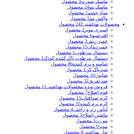
ماسک صورت
3 محصول
ماسک مو
24 محصول
مداد چشم
2 محصول
واکس مو
5 محصول
محصولات بهداشتی
242 محصول
اسپری موبر
2 محصول
افترشیو
6 محصول
خمیر ریش
3 محصول
خمیردندان
15 محصول
دستمال مرطوب
1 محصول
دستمال مرطوب پاک کننده کودک
2 محصول
شامپو و نرم کننده
86 محصول
شیرپاک کن
1 محصول
صابون
10 محصول
ضد تعریق
32 محصول
فروش ویژه محصولات بهداشتی
11 محصول
فوم اصلاح
7 محصول
کرم ضدآفتاب
13 محصول
کرم نرم کننده
31 محصول
لباس زیر و راحتی
4 محصول
ماشین اصلاح
3 محصول
مو زن
3 محصول
موبر
9 محصول
نوار بهداشتی
8 محصول