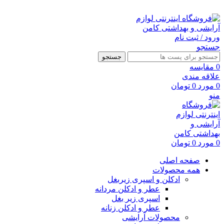
ارسال رایگان با خرید بالای 500 هزار تومان
ورود / ثبت نام
جستجو
جستجو
0
مقايسه
علاقه مندی
0
مورد
0
تومان
منو
0
مورد
0
تومان
صفحه اصلی
همه محصولات
ادکلن و اسپری زیربغل
عطر و ادکلن مردانه
اسپری زیر بغل
عطر و ادکلن زنانه
محصولات آرایشی