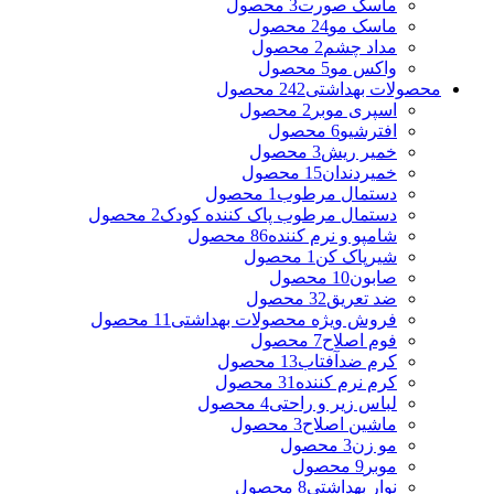
ماسک صورت
3 محصول
ماسک مو
24 محصول
مداد چشم
2 محصول
واکس مو
5 محصول
محصولات بهداشتی
242 محصول
اسپری موبر
2 محصول
افترشیو
6 محصول
خمیر ریش
3 محصول
خمیردندان
15 محصول
دستمال مرطوب
1 محصول
دستمال مرطوب پاک کننده کودک
2 محصول
شامپو و نرم کننده
86 محصول
شیرپاک کن
1 محصول
صابون
10 محصول
ضد تعریق
32 محصول
فروش ویژه محصولات بهداشتی
11 محصول
فوم اصلاح
7 محصول
کرم ضدآفتاب
13 محصول
کرم نرم کننده
31 محصول
لباس زیر و راحتی
4 محصول
ماشین اصلاح
3 محصول
مو زن
3 محصول
موبر
9 محصول
نوار بهداشتی
8 محصول