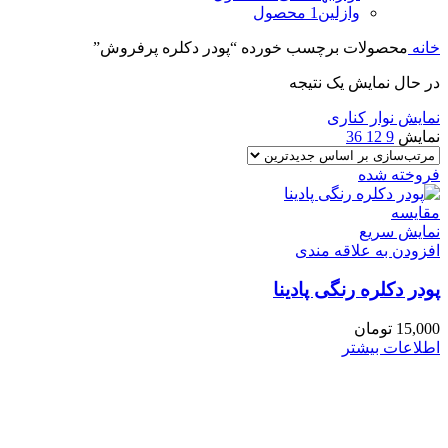
وازلین
1 محصول
خانه
محصولات برچسب خورده “پودر دکلره پرفروش”
در حال نمایش یک نتیجه
نمایش نوار کناری
نمایش
9
12
36
فروخته شده
مقايسه
نمایش سریع
افزودن به علاقه مندی
پودر دکلره رنگی پادینا
15,000
تومان
اطلاعات بیشتر