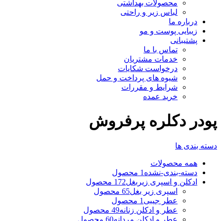
محصولات بهداشتی
لباس زیر و راحتی
درباره ما
زیبایی پوست و مو
پشتیبانی
تماس با ما
خدمات مشتریان
درخواست شکایات
شیوه های پرداخت و حمل
شرایط و مقررات
خرید عمده
پودر دکلره پرفروش
دسته بندی ها
همه
محصولات
دسته-بندی-نشده
1 محصول
ادکلن و اسپری زیربغل
172 محصول
اسپری زیر بغل
65 محصول
عطر جیبی
1 محصول
عطر و ادکلن زنانه
49 محصول
عطر و ادکلن مردانه
60 محصول