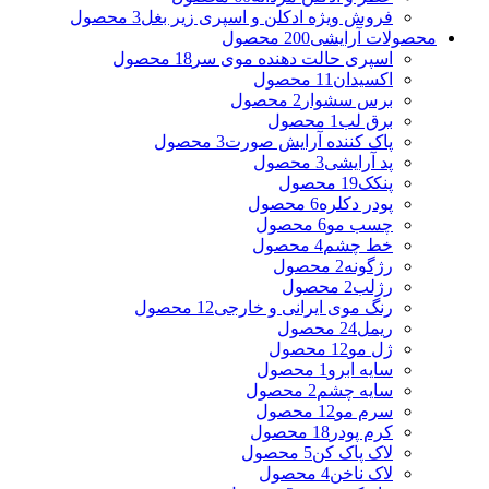
فروش ویژه ادکلن و اسپری زیر بغل
3 محصول
محصولات آرایشی
200 محصول
اسپری حالت دهنده موی سر
18 محصول
اکسیدان
11 محصول
برس سشوار
2 محصول
برق لب
1 محصول
پاک کننده آرایش صورت
3 محصول
پد آرایشی
3 محصول
پنکک
19 محصول
پودر دکلره
6 محصول
چسب مو
6 محصول
خط چشم
4 محصول
رژگونه
2 محصول
رژلب
2 محصول
رنگ موی ایرانی و خارجی
12 محصول
ریمل
24 محصول
ژل مو
12 محصول
سایه ابرو
1 محصول
سایه چشم
2 محصول
سرم مو
12 محصول
کرم پودر
18 محصول
لاک پاک کن
5 محصول
لاک ناخن
4 محصول