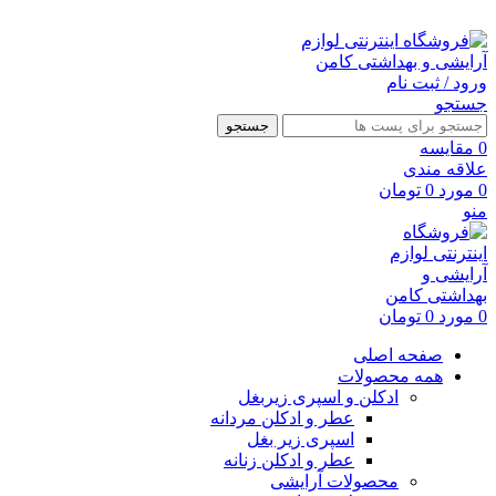
ارسال رایگان با خرید بالای 500 هزار تومان
ورود / ثبت نام
جستجو
جستجو
0
مقايسه
علاقه مندی
0
مورد
0
تومان
منو
0
مورد
0
تومان
صفحه اصلی
همه محصولات
ادکلن و اسپری زیربغل
عطر و ادکلن مردانه
اسپری زیر بغل
عطر و ادکلن زنانه
محصولات آرایشی