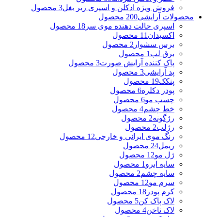
فروش ویژه ادکلن و اسپری زیر بغل
3 محصول
محصولات آرایشی
200 محصول
اسپری حالت دهنده موی سر
18 محصول
اکسیدان
11 محصول
برس سشوار
2 محصول
برق لب
1 محصول
پاک کننده آرایش صورت
3 محصول
پد آرایشی
3 محصول
پنکک
19 محصول
پودر دکلره
6 محصول
چسب مو
6 محصول
خط چشم
4 محصول
رژگونه
2 محصول
رژلب
2 محصول
رنگ موی ایرانی و خارجی
12 محصول
ریمل
24 محصول
ژل مو
12 محصول
سایه ابرو
1 محصول
سایه چشم
2 محصول
سرم مو
12 محصول
کرم پودر
18 محصول
لاک پاک کن
5 محصول
لاک ناخن
4 محصول