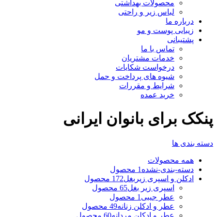
محصولات بهداشتی
لباس زیر و راحتی
درباره ما
زیبایی پوست و مو
پشتیبانی
تماس با ما
خدمات مشتریان
درخواست شکایات
شیوه های پرداخت و حمل
شرایط و مقررات
خرید عمده
پنکک برای بانوان ایرانی
دسته بندی ها
همه
محصولات
دسته-بندی-نشده
1 محصول
ادکلن و اسپری زیربغل
172 محصول
اسپری زیر بغل
65 محصول
عطر جیبی
1 محصول
عطر و ادکلن زنانه
49 محصول
عطر و ادکلن مردانه
60 محصول