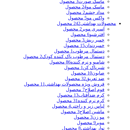
ماسک صورت
3 محصول
ماسک مو
24 محصول
مداد چشم
2 محصول
واکس مو
5 محصول
محصولات بهداشتی
242 محصول
اسپری موبر
2 محصول
افترشیو
6 محصول
خمیر ریش
3 محصول
خمیردندان
15 محصول
دستمال مرطوب
1 محصول
دستمال مرطوب پاک کننده کودک
2 محصول
شامپو و نرم کننده
86 محصول
شیرپاک کن
1 محصول
صابون
10 محصول
ضد تعریق
32 محصول
فروش ویژه محصولات بهداشتی
11 محصول
فوم اصلاح
7 محصول
کرم ضدآفتاب
13 محصول
کرم نرم کننده
31 محصول
لباس زیر و راحتی
4 محصول
ماشین اصلاح
3 محصول
مو زن
3 محصول
موبر
9 محصول
نوار بهداشتی
8 محصول