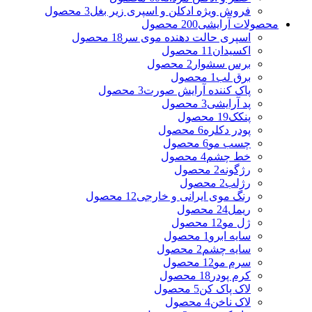
فروش ویژه ادکلن و اسپری زیر بغل
3 محصول
محصولات آرایشی
200 محصول
اسپری حالت دهنده موی سر
18 محصول
اکسیدان
11 محصول
برس سشوار
2 محصول
برق لب
1 محصول
پاک کننده آرایش صورت
3 محصول
پد آرایشی
3 محصول
پنکک
19 محصول
پودر دکلره
6 محصول
چسب مو
6 محصول
خط چشم
4 محصول
رژگونه
2 محصول
رژلب
2 محصول
رنگ موی ایرانی و خارجی
12 محصول
ریمل
24 محصول
ژل مو
12 محصول
سایه ابرو
1 محصول
سایه چشم
2 محصول
سرم مو
12 محصول
کرم پودر
18 محصول
لاک پاک کن
5 محصول
لاک ناخن
4 محصول