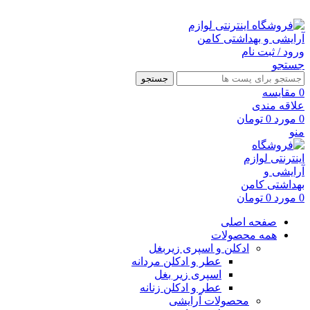
ارسال رایگان با خرید بالای 500 هزار تومان
ورود / ثبت نام
جستجو
جستجو
0
مقايسه
علاقه مندی
0
مورد
0
تومان
منو
0
مورد
0
تومان
صفحه اصلی
همه محصولات
ادکلن و اسپری زیربغل
عطر و ادکلن مردانه
اسپری زیر بغل
عطر و ادکلن زنانه
محصولات آرایشی