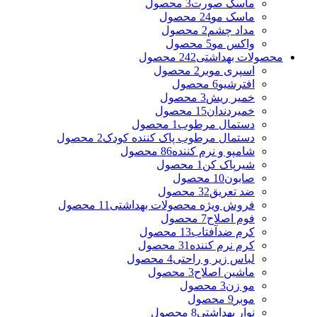
ماسک صورت
3 محصول
ماسک مو
24 محصول
مداد چشم
2 محصول
واکس مو
5 محصول
محصولات بهداشتی
242 محصول
اسپری موبر
2 محصول
افترشیو
6 محصول
خمیر ریش
3 محصول
خمیردندان
15 محصول
دستمال مرطوب
1 محصول
دستمال مرطوب پاک کننده کودک
2 محصول
شامپو و نرم کننده
86 محصول
شیرپاک کن
1 محصول
صابون
10 محصول
ضد تعریق
32 محصول
فروش ویژه محصولات بهداشتی
11 محصول
فوم اصلاح
7 محصول
کرم ضدآفتاب
13 محصول
کرم نرم کننده
31 محصول
لباس زیر و راحتی
4 محصول
ماشین اصلاح
3 محصول
مو زن
3 محصول
موبر
9 محصول
نوار بهداشتی
8 محصول