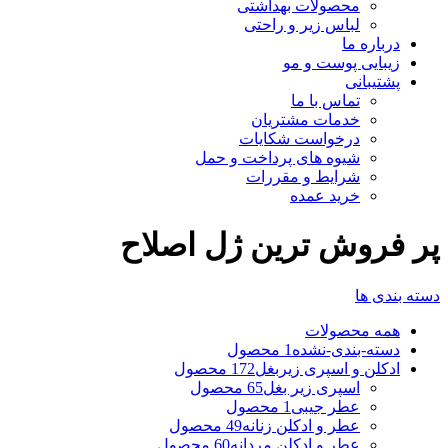
محصولات بهداشتی
لباس زیر و راحتی
درباره ما
زیبایی پوست و مو
پشتیبانی
تماس با ما
خدمات مشتریان
درخواست شکایات
شیوه های پرداخت و حمل
شرایط و مقررات
خرید عمده
پر فروش ترین ژل اصلاح
دسته بندی ها
همه
محصولات
دسته-بندی-نشده
1 محصول
ادکلن و اسپری زیربغل
172 محصول
اسپری زیر بغل
65 محصول
عطر جیبی
1 محصول
عطر و ادکلن زنانه
49 محصول
عطر و ادکلن مردانه
60 محصول