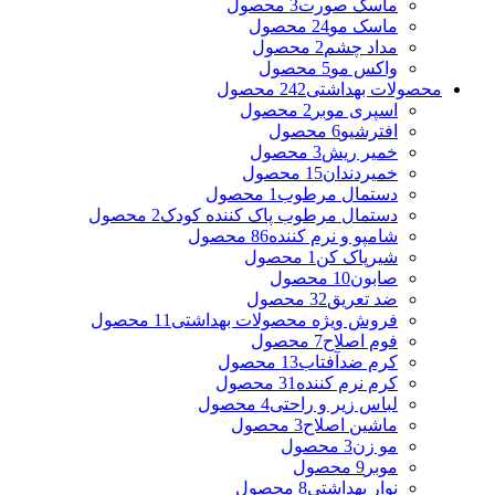
ماسک صورت
3 محصول
ماسک مو
24 محصول
مداد چشم
2 محصول
واکس مو
5 محصول
محصولات بهداشتی
242 محصول
اسپری موبر
2 محصول
افترشیو
6 محصول
خمیر ریش
3 محصول
خمیردندان
15 محصول
دستمال مرطوب
1 محصول
دستمال مرطوب پاک کننده کودک
2 محصول
شامپو و نرم کننده
86 محصول
شیرپاک کن
1 محصول
صابون
10 محصول
ضد تعریق
32 محصول
فروش ویژه محصولات بهداشتی
11 محصول
فوم اصلاح
7 محصول
کرم ضدآفتاب
13 محصول
کرم نرم کننده
31 محصول
لباس زیر و راحتی
4 محصول
ماشین اصلاح
3 محصول
مو زن
3 محصول
موبر
9 محصول
نوار بهداشتی
8 محصول