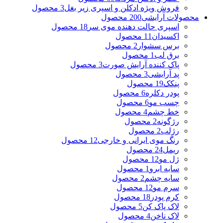
فروش ویژه ادکلن و اسپری زیر بغل
3 محصول
محصولات آرایشی
200 محصول
اسپری حالت دهنده موی سر
18 محصول
اکسیدان
11 محصول
برس سشوار
2 محصول
برق لب
1 محصول
پاک کننده آرایش صورت
3 محصول
پد آرایشی
3 محصول
پنکک
19 محصول
پودر دکلره
6 محصول
چسب مو
6 محصول
خط چشم
4 محصول
رژگونه
2 محصول
رژلب
2 محصول
رنگ موی ایرانی و خارجی
12 محصول
ریمل
24 محصول
ژل مو
12 محصول
سایه ابرو
1 محصول
سایه چشم
2 محصول
سرم مو
12 محصول
کرم پودر
18 محصول
لاک پاک کن
5 محصول
لاک ناخن
4 محصول