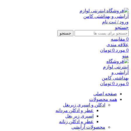
ارسال رایگان با خرید بالای 500 هزار تومان
ورود / ثبت نام
جستجو
جستجو
0
مقايسه
علاقه مندی
0
مورد
0
تومان
منو
0
مورد
0
تومان
صفحه اصلی
همه محصولات
ادکلن و اسپری زیربغل
عطر و ادکلن مردانه
اسپری زیر بغل
عطر و ادکلن زنانه
محصولات آرایشی