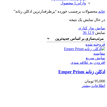
وازلین
1 محصول
خانه
محصولات برچسب خورده “پرطرفدارترین ادکلن زنانه”
در حال نمایش یک نتیجه
نمایش نوار کناری
نمایش
9
12
36
فروخته شده
مقايسه
نمایش سریع
افزودن به علاقه مندی
ادکلن زنانه Emper Prism
95,000
تومان
اطلاعات بیشتر