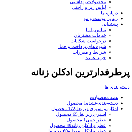
محصولات بهداشتی
لباس زیر و راحتی
درباره ما
زیبایی پوست و مو
پشتیبانی
تماس با ما
خدمات مشتریان
درخواست شکایات
شیوه های پرداخت و حمل
شرایط و مقررات
خرید عمده
پرطرفدارترین ادکلن زنانه
دسته بندی ها
همه
محصولات
دسته-بندی-نشده
1 محصول
ادکلن و اسپری زیربغل
172 محصول
اسپری زیر بغل
65 محصول
عطر جیبی
1 محصول
عطر و ادکلن زنانه
49 محصول
عطر و ادکلن مردانه
60 محصول