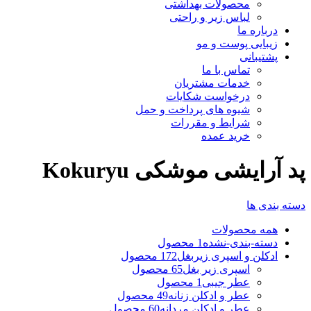
محصولات بهداشتی
لباس زیر و راحتی
درباره ما
زیبایی پوست و مو
پشتیبانی
تماس با ما
خدمات مشتریان
درخواست شکایات
شیوه های پرداخت و حمل
شرایط و مقررات
خرید عمده
پد آرایشی موشکی Kokuryu
دسته بندی ها
همه
محصولات
دسته-بندی-نشده
1 محصول
ادکلن و اسپری زیربغل
172 محصول
اسپری زیر بغل
65 محصول
عطر جیبی
1 محصول
عطر و ادکلن زنانه
49 محصول
عطر و ادکلن مردانه
60 محصول