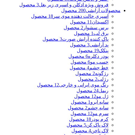
فروش ویژه ادکلن و اسپری زیر بغل
3 محصول
محصولات آرایشی
200 محصول
اسپری حالت دهنده موی سر
18 محصول
اکسیدان
11 محصول
برس سشوار
2 محصول
برق لب
1 محصول
پاک کننده آرایش صورت
3 محصول
پد آرایشی
3 محصول
پنکک
19 محصول
پودر دکلره
6 محصول
چسب مو
6 محصول
خط چشم
4 محصول
رژگونه
2 محصول
رژلب
2 محصول
رنگ موی ایرانی و خارجی
12 محصول
ریمل
24 محصول
ژل مو
12 محصول
سایه ابرو
1 محصول
سایه چشم
2 محصول
سرم مو
12 محصول
کرم پودر
18 محصول
لاک پاک کن
5 محصول
لاک ناخن
4 محصول