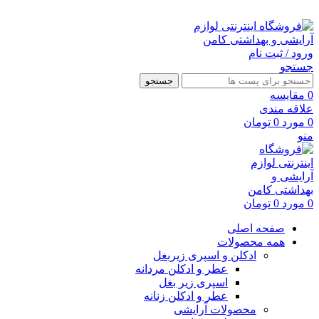
ارسال رایگان با خرید بالای 500 هزار تومان
ورود / ثبت نام
جستجو
جستجو
0
مقايسه
علاقه مندی
0
مورد
0
تومان
منو
0
مورد
0
تومان
صفحه اصلی
همه محصولات
ادکلن و اسپری زیربغل
عطر و ادکلن مردانه
اسپری زیر بغل
عطر و ادکلن زنانه
محصولات آرایشی