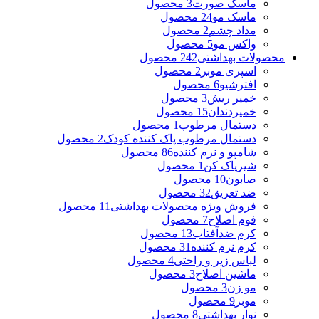
ماسک صورت
3 محصول
ماسک مو
24 محصول
مداد چشم
2 محصول
واکس مو
5 محصول
محصولات بهداشتی
242 محصول
اسپری موبر
2 محصول
افترشیو
6 محصول
خمیر ریش
3 محصول
خمیردندان
15 محصول
دستمال مرطوب
1 محصول
دستمال مرطوب پاک کننده کودک
2 محصول
شامپو و نرم کننده
86 محصول
شیرپاک کن
1 محصول
صابون
10 محصول
ضد تعریق
32 محصول
فروش ویژه محصولات بهداشتی
11 محصول
فوم اصلاح
7 محصول
کرم ضدآفتاب
13 محصول
کرم نرم کننده
31 محصول
لباس زیر و راحتی
4 محصول
ماشین اصلاح
3 محصول
مو زن
3 محصول
موبر
9 محصول
نوار بهداشتی
8 محصول