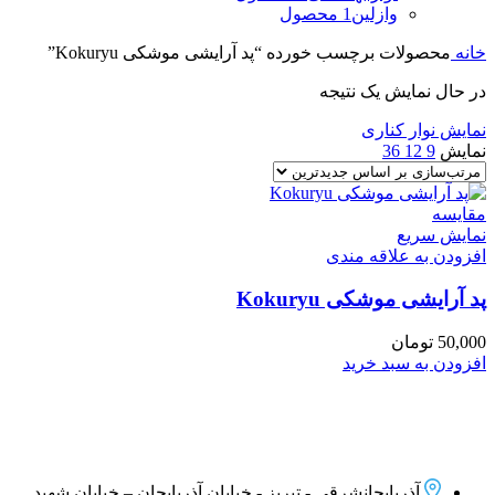
وازلین
1 محصول
خانه
محصولات برچسب خورده “پد آرایشی موشکی Kokuryu”
در حال نمایش یک نتیجه
نمایش نوار کناری
نمایش
9
12
36
مقايسه
نمایش سریع
افزودن به علاقه مندی
پد آرایشی موشکی Kokuryu
50,000
تومان
افزودن به سبد خرید
آذربایجانشرقی - تبریز - خیابان آذربایجان – خیابان شهید