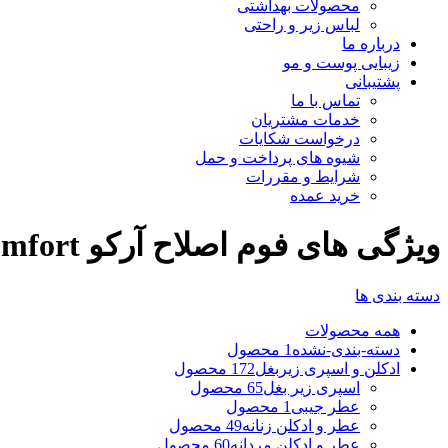
محصولات بهداشتی
لباس زیر و راحتی
درباره ما
زیبایی پوست و مو
پشتیبانی
تماس با ما
خدمات مشتریان
درخواست شکایات
شیوه های پرداخت و حمل
شرایط و مقررات
خرید عمده
ویژگی های فوم اصلاح آرکو Maximum Comfort
دسته بندی ها
همه
محصولات
دسته-بندی-نشده
1 محصول
ادکلن و اسپری زیربغل
172 محصول
اسپری زیر بغل
65 محصول
عطر جیبی
1 محصول
عطر و ادکلن زنانه
49 محصول
عطر و ادکلن مردانه
60 محصول