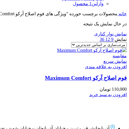
وازلین
1 محصول
خانه
محصولات برچسب خورده “ویژگی های فوم اصلاح آرکو Maximum Comfort”
در حال نمایش یک نتیجه
نمایش نوار کناری
نمایش
9
12
36
مقايسه
نمایش سریع
افزودن به علاقه مندی
فوم اصلاح آرکو Maximum Comfort
110,000
تومان
افزودن به سبد خرید
آذربایجانشرقی - تبریز - خیابان آذربایجان – خیابان شهید رنجبر –