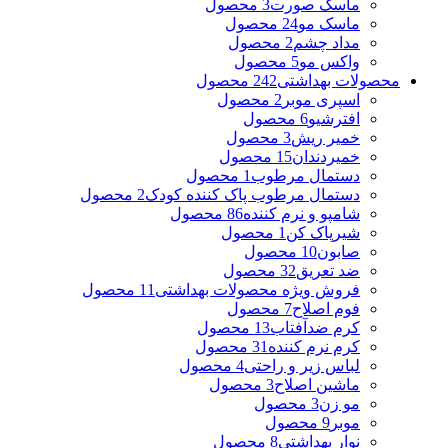
ماسک صورت
3 محصول
ماسک مو
24 محصول
مداد چشم
2 محصول
واکس مو
5 محصول
محصولات بهداشتی
242 محصول
اسپری موبر
2 محصول
افترشیو
6 محصول
خمیر ریش
3 محصول
خمیردندان
15 محصول
دستمال مرطوب
1 محصول
دستمال مرطوب پاک کننده کودک
2 محصول
شامپو و نرم کننده
86 محصول
شیرپاک کن
1 محصول
صابون
10 محصول
ضد تعریق
32 محصول
فروش ویژه محصولات بهداشتی
11 محصول
فوم اصلاح
7 محصول
کرم ضدآفتاب
13 محصول
کرم نرم کننده
31 محصول
لباس زیر و راحتی
4 محصول
ماشین اصلاح
3 محصول
مو زن
3 محصول
موبر
9 محصول
نوار بهداشتی
8 محصول