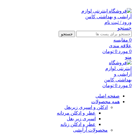
ارسال رایگان با خرید بالای 500 هزار تومان
ورود / ثبت نام
جستجو
جستجو
0
مقايسه
علاقه مندی
0
مورد
0
تومان
منو
0
مورد
0
تومان
صفحه اصلی
همه محصولات
ادکلن و اسپری زیربغل
عطر و ادکلن مردانه
اسپری زیر بغل
عطر و ادکلن زنانه
محصولات آرایشی