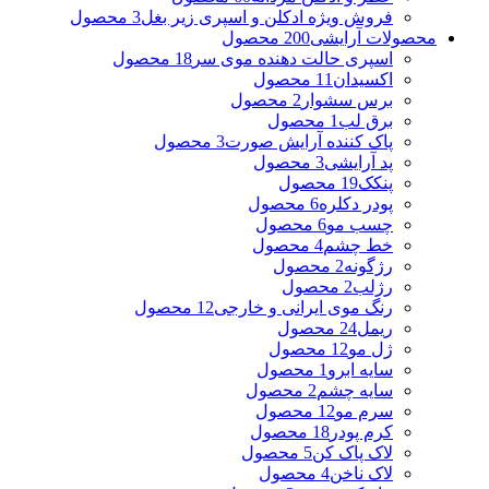
فروش ویژه ادکلن و اسپری زیر بغل
3 محصول
محصولات آرایشی
200 محصول
اسپری حالت دهنده موی سر
18 محصول
اکسیدان
11 محصول
برس سشوار
2 محصول
برق لب
1 محصول
پاک کننده آرایش صورت
3 محصول
پد آرایشی
3 محصول
پنکک
19 محصول
پودر دکلره
6 محصول
چسب مو
6 محصول
خط چشم
4 محصول
رژگونه
2 محصول
رژلب
2 محصول
رنگ موی ایرانی و خارجی
12 محصول
ریمل
24 محصول
ژل مو
12 محصول
سایه ابرو
1 محصول
سایه چشم
2 محصول
سرم مو
12 محصول
کرم پودر
18 محصول
لاک پاک کن
5 محصول
لاک ناخن
4 محصول