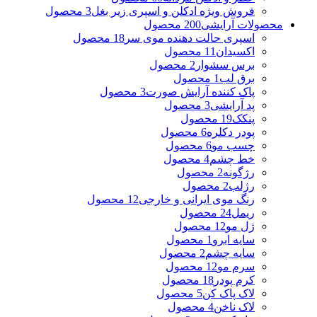
فروش ویژه ادکلن و اسپری زیر بغل
3 محصول
محصولات آرایشی
200 محصول
اسپری حالت دهنده موی سر
18 محصول
اکسیدان
11 محصول
برس سشوار
2 محصول
برق لب
1 محصول
پاک کننده آرایش صورت
3 محصول
پد آرایشی
3 محصول
پنکک
19 محصول
پودر دکلره
6 محصول
چسب مو
6 محصول
خط چشم
4 محصول
رژگونه
2 محصول
رژلب
2 محصول
رنگ موی ایرانی و خارجی
12 محصول
ریمل
24 محصول
ژل مو
12 محصول
سایه ابرو
1 محصول
سایه چشم
2 محصول
سرم مو
12 محصول
کرم پودر
18 محصول
لاک پاک کن
5 محصول
لاک ناخن
4 محصول