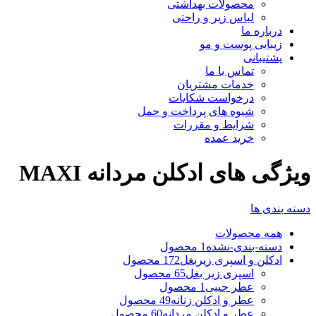
محصولات بهداشتی
لباس زیر و راحتی
درباره ما
زیبایی پوست و مو
پشتیبانی
تماس با ما
خدمات مشتریان
درخواست شکایات
شیوه های پرداخت و حمل
شرایط و مقررات
خرید عمده
ویژگی های ادكلن مردانه MAXI
دسته بندی ها
همه
محصولات
دسته-بندی-نشده
1 محصول
ادکلن و اسپری زیربغل
172 محصول
اسپری زیر بغل
65 محصول
عطر جیبی
1 محصول
عطر و ادکلن زنانه
49 محصول
عطر و ادکلن مردانه
60 محصول