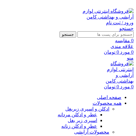
ارسال رایگان با خرید بالای 500 هزار تومان
ورود / ثبت نام
جستجو
جستجو
0
مقايسه
علاقه مندی
0
مورد
0
تومان
منو
0
مورد
0
تومان
صفحه اصلی
همه محصولات
ادکلن و اسپری زیربغل
عطر و ادکلن مردانه
اسپری زیر بغل
عطر و ادکلن زنانه
محصولات آرایشی