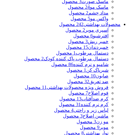
ماسک صورت
3 محصول
ماسک مو
24 محصول
مداد چشم
2 محصول
واکس مو
5 محصول
محصولات بهداشتی
242 محصول
اسپری موبر
2 محصول
افترشیو
6 محصول
خمیر ریش
3 محصول
خمیردندان
15 محصول
دستمال مرطوب
1 محصول
دستمال مرطوب پاک کننده کودک
2 محصول
شامپو و نرم کننده
86 محصول
شیرپاک کن
1 محصول
صابون
10 محصول
ضد تعریق
32 محصول
فروش ویژه محصولات بهداشتی
11 محصول
فوم اصلاح
7 محصول
کرم ضدآفتاب
13 محصول
کرم نرم کننده
31 محصول
لباس زیر و راحتی
4 محصول
ماشین اصلاح
3 محصول
مو زن
3 محصول
موبر
9 محصول
نوار بهداشتی
8 محصول