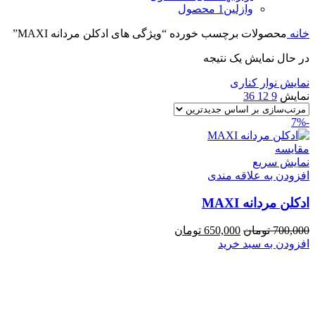
وازلین
1 محصول
خانه
محصولات برچسب خورده “ویژگی های ادكلن مردانه MAXI”
در حال نمایش یک نتیجه
نمایش نوار کناری
نمایش
9
12
36
-7%
مقايسه
نمایش سریع
افزودن به علاقه مندی
ادكلن مردانه MAXI
قیمت
قیمت
700,000
تومان
650,000
تومان
اصلی
فعلی
افزودن به سبد خرید
700,000 تومان
650,000 تومان
بود.
است.