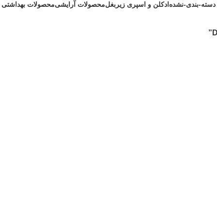
دسته-بندی-نشده
ادکلن و اسپری زیربغل
محصولات آرایشی
محصولات بهداشتی
1 محصول
172 محصول
200 محصول
242 محصول