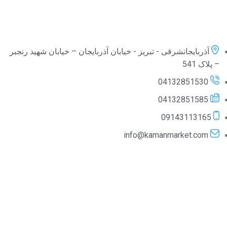
آذربایجانشرقی - تبریز - خیابان آذربایجان – خیابان شهید رنجبر
– پلاک 541
04132851530
04132851585
09143113165
info@kamanmarket.com