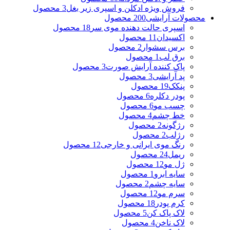
فروش ویژه ادکلن و اسپری زیر بغل
3 محصول
محصولات آرایشی
200 محصول
اسپری حالت دهنده موی سر
18 محصول
اکسیدان
11 محصول
برس سشوار
2 محصول
برق لب
1 محصول
پاک کننده آرایش صورت
3 محصول
پد آرایشی
3 محصول
پنکک
19 محصول
پودر دکلره
6 محصول
چسب مو
6 محصول
خط چشم
4 محصول
رژگونه
2 محصول
رژلب
2 محصول
رنگ موی ایرانی و خارجی
12 محصول
ریمل
24 محصول
ژل مو
12 محصول
سایه ابرو
1 محصول
سایه چشم
2 محصول
سرم مو
12 محصول
کرم پودر
18 محصول
لاک پاک کن
5 محصول
لاک ناخن
4 محصول