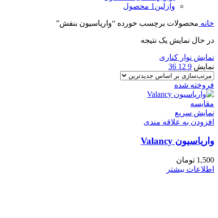
وازلین
1 محصول
خانه
محصولات برچسب خورده “واریاسیون بنفش”
در حال نمایش یک نتیجه
نمایش نوار کناری
نمایش
9
12
36
فروخته شده
مقايسه
نمایش سریع
افزودن به علاقه مندی
واریاسیون Valancy
1,500
تومان
اطلاعات بیشتر