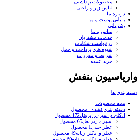
محصولات بهداشتی
لباس زیر و راحتی
درباره ما
زیبایی پوست و مو
پشتیبانی
تماس با ما
خدمات مشتریان
درخواست شکایات
شیوه های پرداخت و حمل
شرایط و مقررات
خرید عمده
واریاسیون بنفش
دسته بندی ها
همه
محصولات
دسته-بندی-نشده
1 محصول
ادکلن و اسپری زیربغل
172 محصول
اسپری زیر بغل
65 محصول
عطر جیبی
1 محصول
عطر و ادکلن زنانه
49 محصول
عطر و ادکلن مردانه
60 محصول