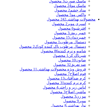
ماسک صورت
3 محصول
ماسک مو
24 محصول
مداد چشم
2 محصول
واکس مو
5 محصول
محصولات بهداشتی
242 محصول
اسپری موبر
2 محصول
افترشیو
6 محصول
خمیر ریش
3 محصول
خمیردندان
15 محصول
دستمال مرطوب
1 محصول
دستمال مرطوب پاک کننده کودک
2 محصول
شامپو و نرم کننده
86 محصول
شیرپاک کن
1 محصول
صابون
10 محصول
ضد تعریق
32 محصول
فروش ویژه محصولات بهداشتی
11 محصول
فوم اصلاح
7 محصول
کرم ضدآفتاب
13 محصول
کرم نرم کننده
31 محصول
لباس زیر و راحتی
4 محصول
ماشین اصلاح
3 محصول
مو زن
3 محصول
موبر
9 محصول
نوار بهداشتی
8 محصول