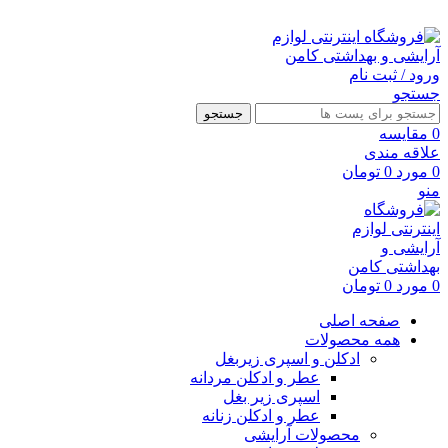
ارسال رایگان با خرید بالای 500 هزار تومان
ورود / ثبت نام
جستجو
جستجو
0
مقايسه
علاقه مندی
0
مورد
0
تومان
منو
0
مورد
0
تومان
صفحه اصلی
همه محصولات
ادکلن و اسپری زیربغل
عطر و ادکلن مردانه
اسپری زیر بغل
عطر و ادکلن زنانه
محصولات آرایشی