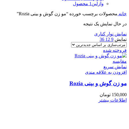
وازلین
1 محصول
خانه
محصولات برچسب خورده “مو زن گوش و بینی Rozia”
در حال نمایش یک نتیجه
نمایش نوار کناری
نمایش
9
12
36
فروخته شده
مقايسه
نمایش سریع
افزودن به علاقه مندی
مو زن گوش و بینی Rozia
150,000
تومان
اطلاعات بیشتر