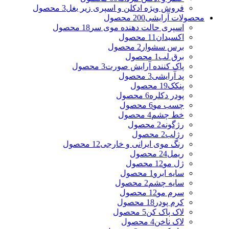
فروش ویژه ادکلن و اسپری زیر بغل
3 محصول
محصولات آرایشی
200 محصول
اسپری حالت دهنده موی سر
18 محصول
اکسیدان
11 محصول
برس سشوار
2 محصول
برق لب
1 محصول
پاک کننده آرایش صورت
3 محصول
پد آرایشی
3 محصول
پنکک
19 محصول
پودر دکلره
6 محصول
چسب مو
6 محصول
خط چشم
4 محصول
رژگونه
2 محصول
رژلب
2 محصول
رنگ موی ایرانی و خارجی
12 محصول
ریمل
24 محصول
ژل مو
12 محصول
سایه ابرو
1 محصول
سایه چشم
2 محصول
سرم مو
12 محصول
کرم پودر
18 محصول
لاک پاک کن
5 محصول
لاک ناخن
4 محصول