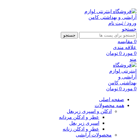
ارسال رایگان با خرید بالای 500 هزار تومان
ورود / ثبت نام
جستجو
جستجو
0
مقايسه
علاقه مندی
0
مورد
0
تومان
منو
0
مورد
0
تومان
صفحه اصلی
همه محصولات
ادکلن و اسپری زیربغل
عطر و ادکلن مردانه
اسپری زیر بغل
عطر و ادکلن زنانه
محصولات آرایشی