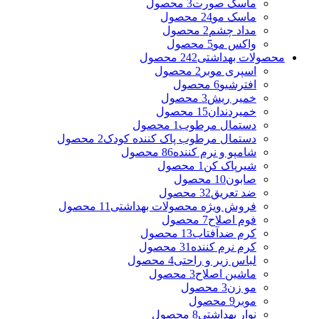
ماسک صورت
3 محصول
ماسک مو
24 محصول
مداد چشم
2 محصول
واکس مو
5 محصول
محصولات بهداشتی
242 محصول
اسپری موبر
2 محصول
افترشیو
6 محصول
خمیر ریش
3 محصول
خمیردندان
15 محصول
دستمال مرطوب
1 محصول
دستمال مرطوب پاک کننده کودک
2 محصول
شامپو و نرم کننده
86 محصول
شیرپاک کن
1 محصول
صابون
10 محصول
ضد تعریق
32 محصول
فروش ویژه محصولات بهداشتی
11 محصول
فوم اصلاح
7 محصول
کرم ضدآفتاب
13 محصول
کرم نرم کننده
31 محصول
لباس زیر و راحتی
4 محصول
ماشین اصلاح
3 محصول
مو زن
3 محصول
موبر
9 محصول
نوار بهداشتی
8 محصول