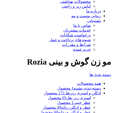
محصولات بهداشتی
لباس زیر و راحتی
درباره ما
زیبایی پوست و مو
پشتیبانی
تماس با ما
خدمات مشتریان
درخواست شکایات
شیوه های پرداخت و حمل
شرایط و مقررات
خرید عمده
مو زن گوش و بینی Rozia
دسته بندی ها
همه
محصولات
دسته-بندی-نشده
1 محصول
ادکلن و اسپری زیربغل
172 محصول
اسپری زیر بغل
65 محصول
عطر جیبی
1 محصول
عطر و ادکلن زنانه
49 محصول
عطر و ادکلن مردانه
60 محصول