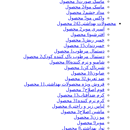
ماسک صورت
3 محصول
ماسک مو
24 محصول
مداد چشم
2 محصول
واکس مو
5 محصول
محصولات بهداشتی
242 محصول
اسپری موبر
2 محصول
افترشیو
6 محصول
خمیر ریش
3 محصول
خمیردندان
15 محصول
دستمال مرطوب
1 محصول
دستمال مرطوب پاک کننده کودک
2 محصول
شامپو و نرم کننده
86 محصول
شیرپاک کن
1 محصول
صابون
10 محصول
ضد تعریق
32 محصول
فروش ویژه محصولات بهداشتی
11 محصول
فوم اصلاح
7 محصول
کرم ضدآفتاب
13 محصول
کرم نرم کننده
31 محصول
لباس زیر و راحتی
4 محصول
ماشین اصلاح
3 محصول
مو زن
3 محصول
موبر
9 محصول
نوار بهداشتی
8 محصول