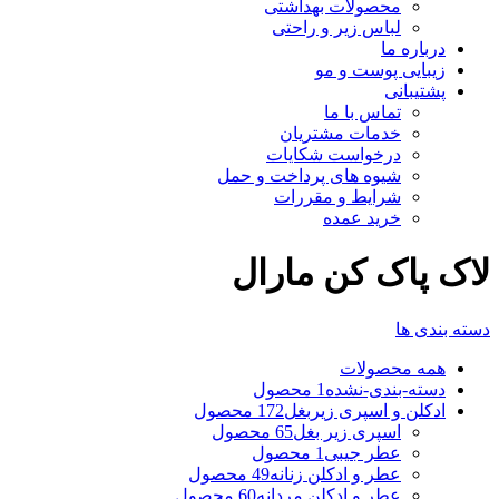
محصولات بهداشتی
لباس زیر و راحتی
درباره ما
زیبایی پوست و مو
پشتیبانی
تماس با ما
خدمات مشتریان
درخواست شکایات
شیوه های پرداخت و حمل
شرایط و مقررات
خرید عمده
لاک پاک کن مارال
دسته بندی ها
همه
محصولات
دسته-بندی-نشده
1 محصول
ادکلن و اسپری زیربغل
172 محصول
اسپری زیر بغل
65 محصول
عطر جیبی
1 محصول
عطر و ادکلن زنانه
49 محصول
عطر و ادکلن مردانه
60 محصول