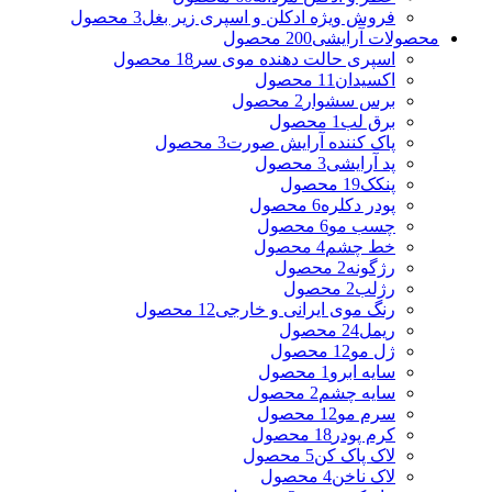
فروش ویژه ادکلن و اسپری زیر بغل
3 محصول
محصولات آرایشی
200 محصول
اسپری حالت دهنده موی سر
18 محصول
اکسیدان
11 محصول
برس سشوار
2 محصول
برق لب
1 محصول
پاک کننده آرایش صورت
3 محصول
پد آرایشی
3 محصول
پنکک
19 محصول
پودر دکلره
6 محصول
چسب مو
6 محصول
خط چشم
4 محصول
رژگونه
2 محصول
رژلب
2 محصول
رنگ موی ایرانی و خارجی
12 محصول
ریمل
24 محصول
ژل مو
12 محصول
سایه ابرو
1 محصول
سایه چشم
2 محصول
سرم مو
12 محصول
کرم پودر
18 محصول
لاک پاک کن
5 محصول
لاک ناخن
4 محصول