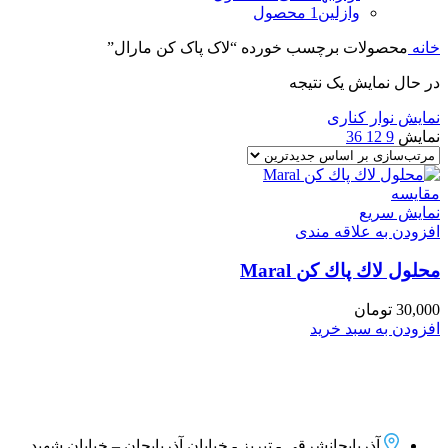
وازلین
1 محصول
خانه
محصولات برچسب خورده “لاک پاک کن مارال”
در حال نمایش یک نتیجه
نمایش نوار کناری
نمایش
9
12
36
مقايسه
نمایش سریع
افزودن به علاقه مندی
محلول لاك پاك كن Maral
30,000
تومان
افزودن به سبد خرید
آذربایجانشرقی - تبریز - خیابان آذربایجان – خیابان شهید