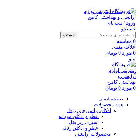
ارسال رایگان با خرید بالای 500 هزار تومان
ورود / ثبت نام
جستجو
جستجو
0
مقايسه
علاقه مندی
0
مورد
0
تومان
منو
0
مورد
0
تومان
صفحه اصلی
همه محصولات
ادکلن و اسپری زیربغل
عطر و ادکلن مردانه
اسپری زیر بغل
عطر و ادکلن زنانه
محصولات آرایشی