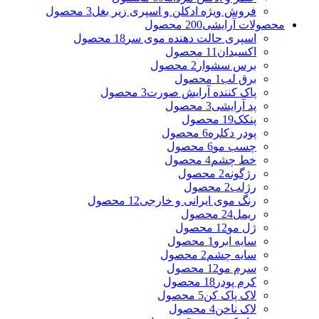
فروش ویژه ادکلن و اسپری زیر بغل
3 محصول
محصولات آرایشی
200 محصول
اسپری حالت دهنده موی سر
18 محصول
اکسیدان
11 محصول
برس سشوار
2 محصول
برق لب
1 محصول
پاک کننده آرایش صورت
3 محصول
پد آرایشی
3 محصول
پنکک
19 محصول
پودر دکلره
6 محصول
چسب مو
6 محصول
خط چشم
4 محصول
رژگونه
2 محصول
رژلب
2 محصول
رنگ موی ایرانی و خارجی
12 محصول
ریمل
24 محصول
ژل مو
12 محصول
سایه ابرو
1 محصول
سایه چشم
2 محصول
سرم مو
12 محصول
کرم پودر
18 محصول
لاک پاک کن
5 محصول
لاک ناخن
4 محصول