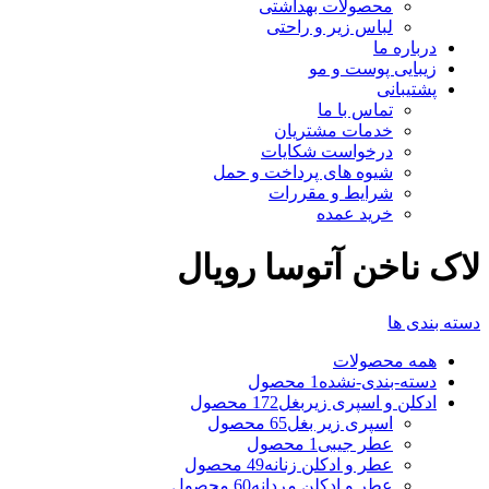
محصولات بهداشتی
لباس زیر و راحتی
درباره ما
زیبایی پوست و مو
پشتیبانی
تماس با ما
خدمات مشتریان
درخواست شکایات
شیوه های پرداخت و حمل
شرایط و مقررات
خرید عمده
لاک ناخن آتوسا رویال
دسته بندی ها
همه
محصولات
دسته-بندی-نشده
1 محصول
ادکلن و اسپری زیربغل
172 محصول
اسپری زیر بغل
65 محصول
عطر جیبی
1 محصول
عطر و ادکلن زنانه
49 محصول
عطر و ادکلن مردانه
60 محصول