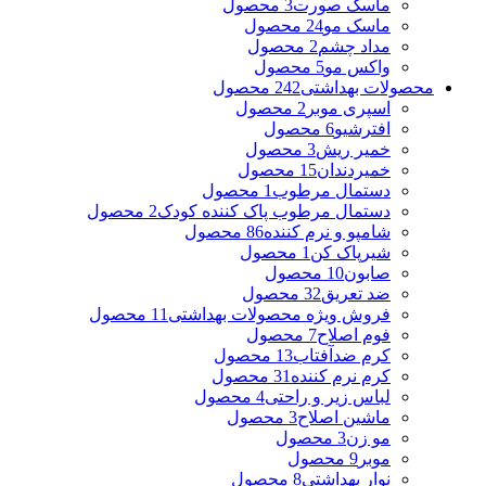
ماسک صورت
3 محصول
ماسک مو
24 محصول
مداد چشم
2 محصول
واکس مو
5 محصول
محصولات بهداشتی
242 محصول
اسپری موبر
2 محصول
افترشیو
6 محصول
خمیر ریش
3 محصول
خمیردندان
15 محصول
دستمال مرطوب
1 محصول
دستمال مرطوب پاک کننده کودک
2 محصول
شامپو و نرم کننده
86 محصول
شیرپاک کن
1 محصول
صابون
10 محصول
ضد تعریق
32 محصول
فروش ویژه محصولات بهداشتی
11 محصول
فوم اصلاح
7 محصول
کرم ضدآفتاب
13 محصول
کرم نرم کننده
31 محصول
لباس زیر و راحتی
4 محصول
ماشین اصلاح
3 محصول
مو زن
3 محصول
موبر
9 محصول
نوار بهداشتی
8 محصول