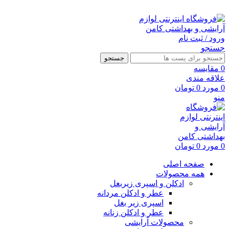
ارسال رایگان با خرید بالای 500 هزار تومان
ورود / ثبت نام
جستجو
جستجو
0
مقايسه
علاقه مندی
0
مورد
0
تومان
منو
0
مورد
0
تومان
صفحه اصلی
همه محصولات
ادکلن و اسپری زیربغل
عطر و ادکلن مردانه
اسپری زیر بغل
عطر و ادکلن زنانه
محصولات آرایشی