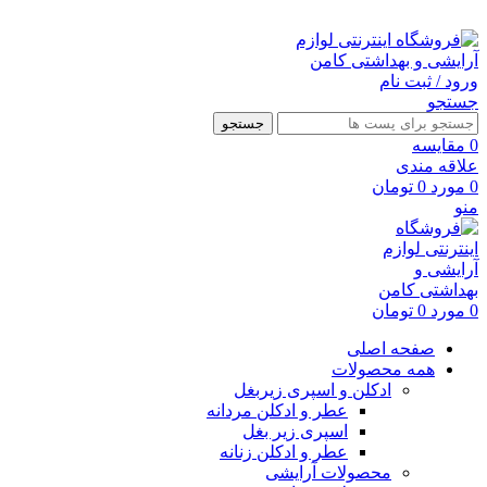
ارسال رایگان با خرید بالای 500 هزار تومان
ورود / ثبت نام
جستجو
جستجو
0
مقايسه
علاقه مندی
0
مورد
0
تومان
منو
0
مورد
0
تومان
صفحه اصلی
همه محصولات
ادکلن و اسپری زیربغل
عطر و ادکلن مردانه
اسپری زیر بغل
عطر و ادکلن زنانه
محصولات آرایشی