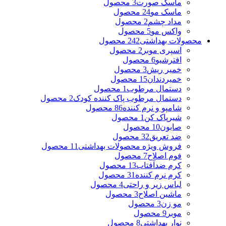
ماسک صورت
3 محصول
ماسک مو
24 محصول
مداد چشم
2 محصول
واکس مو
5 محصول
محصولات بهداشتی
242 محصول
اسپری موبر
2 محصول
افترشیو
6 محصول
خمیر ریش
3 محصول
خمیردندان
15 محصول
دستمال مرطوب
1 محصول
دستمال مرطوب پاک کننده کودک
2 محصول
شامپو و نرم کننده
86 محصول
شیرپاک کن
1 محصول
صابون
10 محصول
ضد تعریق
32 محصول
فروش ویژه محصولات بهداشتی
11 محصول
فوم اصلاح
7 محصول
کرم ضدآفتاب
13 محصول
کرم نرم کننده
31 محصول
لباس زیر و راحتی
4 محصول
ماشین اصلاح
3 محصول
مو زن
3 محصول
موبر
9 محصول
نوار بهداشتی
8 محصول