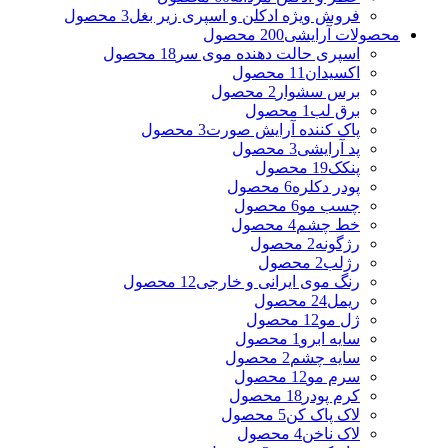
فروش ویژه ادکلن و اسپری زیر بغل
3 محصول
محصولات آرایشی
200 محصول
اسپری حالت دهنده موی سر
18 محصول
اکسیدان
11 محصول
برس سشوار
2 محصول
برق لب
1 محصول
پاک کننده آرایش صورت
3 محصول
پد آرایشی
3 محصول
پنکک
19 محصول
پودر دکلره
6 محصول
چسب مو
6 محصول
خط چشم
4 محصول
رژگونه
2 محصول
رژلب
2 محصول
رنگ موی ایرانی و خارجی
12 محصول
ریمل
24 محصول
ژل مو
12 محصول
سایه ابرو
1 محصول
سایه چشم
2 محصول
سرم مو
12 محصول
کرم پودر
18 محصول
لاک پاک کن
5 محصول
لاک ناخن
4 محصول