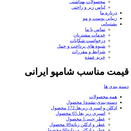
محصولات بهداشتی
لباس زیر و راحتی
درباره ما
زیبایی پوست و مو
پشتیبانی
تماس با ما
خدمات مشتریان
درخواست شکایات
شیوه های پرداخت و حمل
شرایط و مقررات
خرید عمده
قیمت مناسب شامپو ایرانی
دسته بندی ها
همه
محصولات
دسته-بندی-نشده
1 محصول
ادکلن و اسپری زیربغل
172 محصول
اسپری زیر بغل
65 محصول
عطر جیبی
1 محصول
عطر و ادکلن زنانه
49 محصول
عطر و ادکلن مردانه
60 محصول