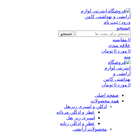
ارسال رایگان با خرید بالای 500 هزار تومان
ورود / ثبت نام
جستجو
جستجو
0
مقايسه
علاقه مندی
0
مورد
0
تومان
منو
0
مورد
0
تومان
صفحه اصلی
همه محصولات
ادکلن و اسپری زیربغل
عطر و ادکلن مردانه
اسپری زیر بغل
عطر و ادکلن زنانه
محصولات آرایشی