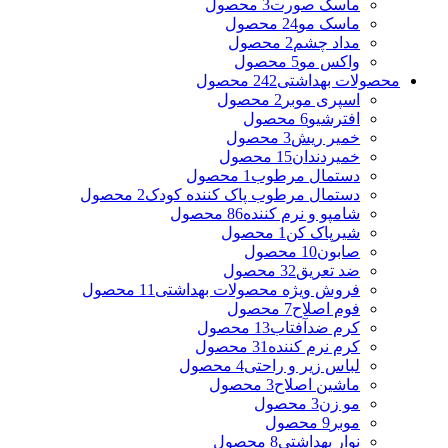
ماسک صورت
3 محصول
ماسک مو
24 محصول
مداد چشم
2 محصول
واکس مو
5 محصول
محصولات بهداشتی
242 محصول
اسپری موبر
2 محصول
افترشیو
6 محصول
خمیر ریش
3 محصول
خمیردندان
15 محصول
دستمال مرطوب
1 محصول
دستمال مرطوب پاک کننده کودک
2 محصول
شامپو و نرم کننده
86 محصول
شیرپاک کن
1 محصول
صابون
10 محصول
ضد تعریق
32 محصول
فروش ویژه محصولات بهداشتی
11 محصول
فوم اصلاح
7 محصول
کرم ضدآفتاب
13 محصول
کرم نرم کننده
31 محصول
لباس زیر و راحتی
4 محصول
ماشین اصلاح
3 محصول
مو زن
3 محصول
موبر
9 محصول
نوار بهداشتی
8 محصول