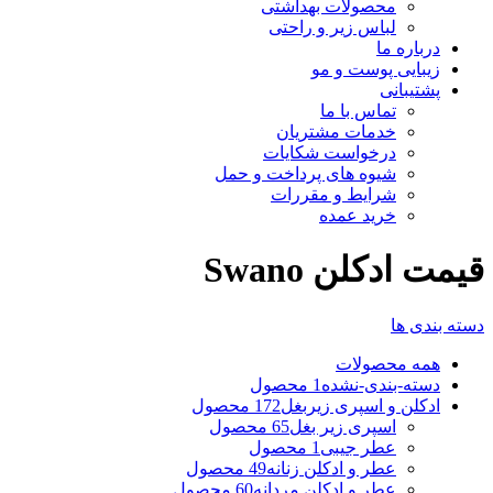
محصولات بهداشتی
لباس زیر و راحتی
درباره ما
زیبایی پوست و مو
پشتیبانی
تماس با ما
خدمات مشتریان
درخواست شکایات
شیوه های پرداخت و حمل
شرایط و مقررات
خرید عمده
قیمت ادکلن Swano
دسته بندی ها
همه
محصولات
دسته-بندی-نشده
1 محصول
ادکلن و اسپری زیربغل
172 محصول
اسپری زیر بغل
65 محصول
عطر جیبی
1 محصول
عطر و ادکلن زنانه
49 محصول
عطر و ادکلن مردانه
60 محصول