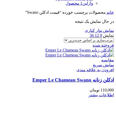
وازلین
1 محصول
خانه
محصولات برچسب خورده “قیمت ادکلن Swano”
در حال نمایش یک نتیجه
نمایش نوار کناری
نمایش
9
12
36
فروخته شده
مقايسه
نمایش سریع
افزودن به علاقه مندی
ادکلن زنانه Emper Le Chameau Swano
110,000
تومان
اطلاعات بیشتر