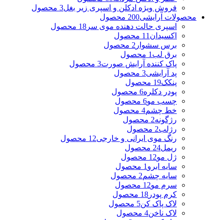
فروش ویژه ادکلن و اسپری زیر بغل
3 محصول
محصولات آرایشی
200 محصول
اسپری حالت دهنده موی سر
18 محصول
اکسیدان
11 محصول
برس سشوار
2 محصول
برق لب
1 محصول
پاک کننده آرایش صورت
3 محصول
پد آرایشی
3 محصول
پنکک
19 محصول
پودر دکلره
6 محصول
چسب مو
6 محصول
خط چشم
4 محصول
رژگونه
2 محصول
رژلب
2 محصول
رنگ موی ایرانی و خارجی
12 محصول
ریمل
24 محصول
ژل مو
12 محصول
سایه ابرو
1 محصول
سایه چشم
2 محصول
سرم مو
12 محصول
کرم پودر
18 محصول
لاک پاک کن
5 محصول
لاک ناخن
4 محصول