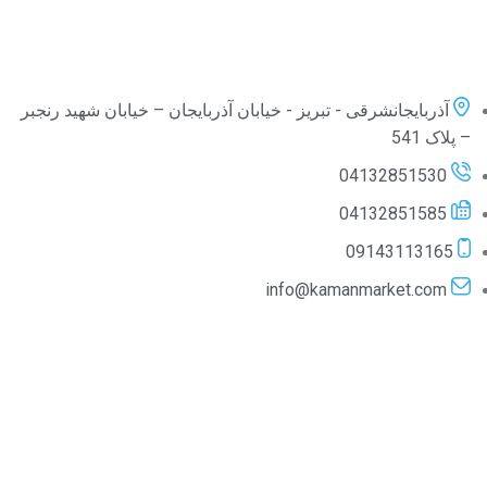
آذربایجانشرقی - تبریز - خیابان آذربایجان – خیابان شهید رنجبر
– پلاک 541
04132851530
04132851585
09143113165
info@kamanmarket.com