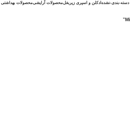
دسته-بندی-نشده
ادکلن و اسپری زیربغل
محصولات آرایشی
محصولات بهداشتی
1 محصول
172 محصول
200 محصول
242 محصول