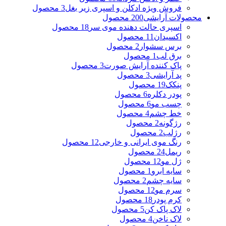
فروش ویژه ادکلن و اسپری زیر بغل
3 محصول
محصولات آرایشی
200 محصول
اسپری حالت دهنده موی سر
18 محصول
اکسیدان
11 محصول
برس سشوار
2 محصول
برق لب
1 محصول
پاک کننده آرایش صورت
3 محصول
پد آرایشی
3 محصول
پنکک
19 محصول
پودر دکلره
6 محصول
چسب مو
6 محصول
خط چشم
4 محصول
رژگونه
2 محصول
رژلب
2 محصول
رنگ موی ایرانی و خارجی
12 محصول
ریمل
24 محصول
ژل مو
12 محصول
سایه ابرو
1 محصول
سایه چشم
2 محصول
سرم مو
12 محصول
کرم پودر
18 محصول
لاک پاک کن
5 محصول
لاک ناخن
4 محصول