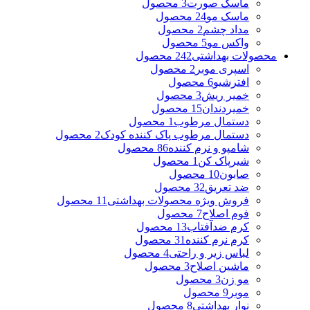
ماسک صورت
3 محصول
ماسک مو
24 محصول
مداد چشم
2 محصول
واکس مو
5 محصول
محصولات بهداشتی
242 محصول
اسپری موبر
2 محصول
افترشیو
6 محصول
خمیر ریش
3 محصول
خمیردندان
15 محصول
دستمال مرطوب
1 محصول
دستمال مرطوب پاک کننده کودک
2 محصول
شامپو و نرم کننده
86 محصول
شیرپاک کن
1 محصول
صابون
10 محصول
ضد تعریق
32 محصول
فروش ویژه محصولات بهداشتی
11 محصول
فوم اصلاح
7 محصول
کرم ضدآفتاب
13 محصول
کرم نرم کننده
31 محصول
لباس زیر و راحتی
4 محصول
ماشین اصلاح
3 محصول
مو زن
3 محصول
موبر
9 محصول
نوار بهداشتی
8 محصول