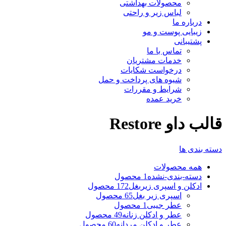
محصولات بهداشتی
لباس زیر و راحتی
درباره ما
زیبایی پوست و مو
پشتیبانی
تماس با ما
خدمات مشتریان
درخواست شکایات
شیوه های پرداخت و حمل
شرایط و مقررات
خرید عمده
قالب داو Restore
دسته بندی ها
همه
محصولات
دسته-بندی-نشده
1 محصول
ادکلن و اسپری زیربغل
172 محصول
اسپری زیر بغل
65 محصول
عطر جیبی
1 محصول
عطر و ادکلن زنانه
49 محصول
عطر و ادکلن مردانه
60 محصول