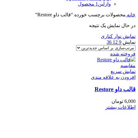
وازلین
1 محصول
خانه
محصولات برچسب خورده “قالب داو Restore”
در حال نمایش یک نتیجه
نمایش نوار کناری
نمایش
9
12
36
فروخته شده
مقايسه
نمایش سریع
افزودن به علاقه مندی
قالب داو Restore
6,000
تومان
اطلاعات بیشتر