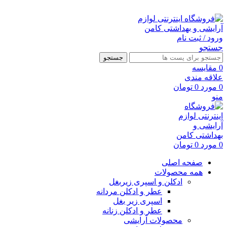
ارسال رایگان با خرید بالای 500 هزار تومان
ورود / ثبت نام
جستجو
جستجو
0
مقايسه
علاقه مندی
0
مورد
0
تومان
منو
0
مورد
0
تومان
صفحه اصلی
همه محصولات
ادکلن و اسپری زیربغل
عطر و ادکلن مردانه
اسپری زیر بغل
عطر و ادکلن زنانه
محصولات آرایشی