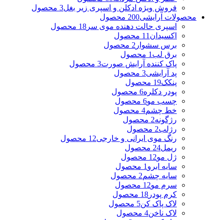
فروش ویژه ادکلن و اسپری زیر بغل
3 محصول
محصولات آرایشی
200 محصول
اسپری حالت دهنده موی سر
18 محصول
اکسیدان
11 محصول
برس سشوار
2 محصول
برق لب
1 محصول
پاک کننده آرایش صورت
3 محصول
پد آرایشی
3 محصول
پنکک
19 محصول
پودر دکلره
6 محصول
چسب مو
6 محصول
خط چشم
4 محصول
رژگونه
2 محصول
رژلب
2 محصول
رنگ موی ایرانی و خارجی
12 محصول
ریمل
24 محصول
ژل مو
12 محصول
سایه ابرو
1 محصول
سایه چشم
2 محصول
سرم مو
12 محصول
کرم پودر
18 محصول
لاک پاک کن
5 محصول
لاک ناخن
4 محصول