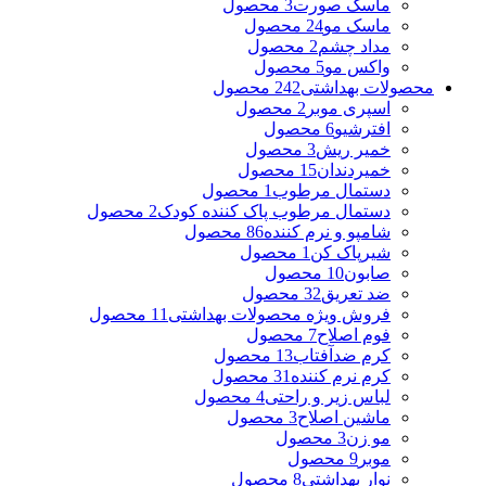
ماسک صورت
3 محصول
ماسک مو
24 محصول
مداد چشم
2 محصول
واکس مو
5 محصول
محصولات بهداشتی
242 محصول
اسپری موبر
2 محصول
افترشیو
6 محصول
خمیر ریش
3 محصول
خمیردندان
15 محصول
دستمال مرطوب
1 محصول
دستمال مرطوب پاک کننده کودک
2 محصول
شامپو و نرم کننده
86 محصول
شیرپاک کن
1 محصول
صابون
10 محصول
ضد تعریق
32 محصول
فروش ویژه محصولات بهداشتی
11 محصول
فوم اصلاح
7 محصول
کرم ضدآفتاب
13 محصول
کرم نرم کننده
31 محصول
لباس زیر و راحتی
4 محصول
ماشین اصلاح
3 محصول
مو زن
3 محصول
موبر
9 محصول
نوار بهداشتی
8 محصول