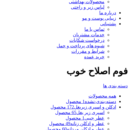
محصولات بهداشتی
لباس زیر و راحتی
درباره ما
زیبایی پوست و مو
پشتیبانی
تماس با ما
خدمات مشتریان
درخواست شکایات
شیوه های پرداخت و حمل
شرایط و مقررات
خرید عمده
فوم اصلاح خوب
دسته بندی ها
همه
محصولات
دسته-بندی-نشده
1 محصول
ادکلن و اسپری زیربغل
172 محصول
اسپری زیر بغل
65 محصول
عطر جیبی
1 محصول
عطر و ادکلن زنانه
49 محصول
عطر و ادکلن مردانه
60 محصول