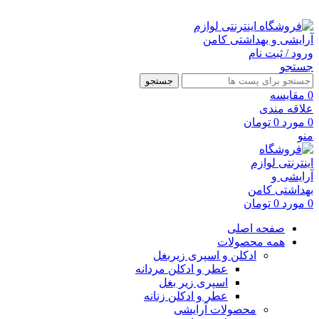
ارسال رایگان با خرید بالای 500 هزار تومان
ورود / ثبت نام
جستجو
جستجو
0
مقايسه
علاقه مندی
0
مورد
0
تومان
منو
0
مورد
0
تومان
صفحه اصلی
همه محصولات
ادکلن و اسپری زیربغل
عطر و ادکلن مردانه
اسپری زیر بغل
عطر و ادکلن زنانه
محصولات آرایشی