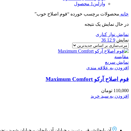
وازلین
1 محصول
خانه
محصولات برچسب خورده “فوم اصلاح خوب”
در حال نمایش یک نتیجه
نمایش نوار کناری
نمایش
9
12
36
مقايسه
نمایش سریع
افزودن به علاقه مندی
فوم اصلاح آرکو Maximum Comfort
110,000
تومان
افزودن به سبد خرید
آذربایجانشرقی - تبریز - خیابان آذربایجان – خیابان شهید رنجبر –