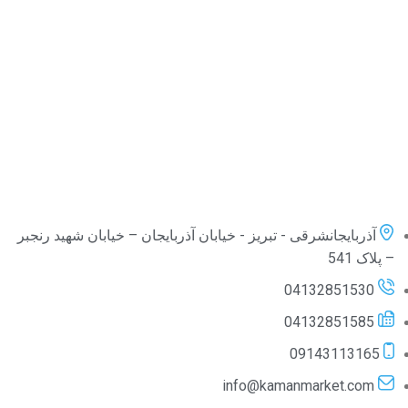
آذربایجانشرقی - تبریز - خیابان آذربایجان – خیابان شهید رنجبر
– پلاک 541
04132851530
04132851585
09143113165
info@kamanmarket.com