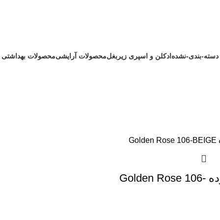
فقط فروشگاه کامن
دسته-بندی-نشده
ادکلن و اسپری زیربغل
محصولات آرایشی
محصولات بهداشتی
1 محصول
172 محصول
200 محصول
242 محصول
پنکیک فشرده Golden Rose 106-