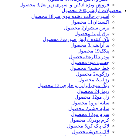
فروش ویژه ادکلن و اسپری زیر بغل
3 محصول
محصولات آرایشی
200 محصول
اسپری حالت دهنده موی سر
18 محصول
اکسیدان
11 محصول
برس سشوار
2 محصول
برق لب
1 محصول
پاک کننده آرایش صورت
3 محصول
پد آرایشی
3 محصول
پنکک
19 محصول
پودر دکلره
6 محصول
چسب مو
6 محصول
خط چشم
4 محصول
رژگونه
2 محصول
رژلب
2 محصول
رنگ موی ایرانی و خارجی
12 محصول
ریمل
24 محصول
ژل مو
12 محصول
سایه ابرو
1 محصول
سایه چشم
2 محصول
سرم مو
12 محصول
کرم پودر
18 محصول
لاک پاک کن
5 محصول
لاک ناخن
4 محصول