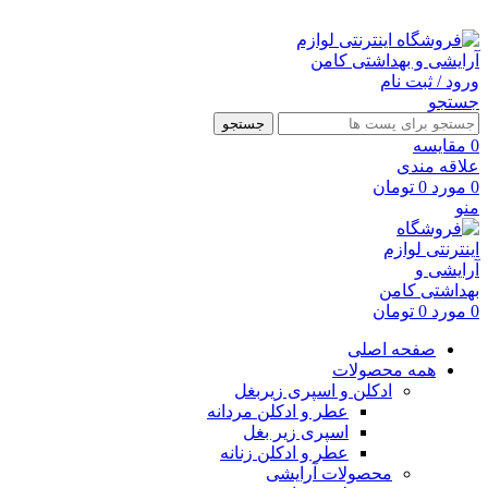
ارسال رایگان با خرید بالای 500 هزار تومان
ورود / ثبت نام
جستجو
جستجو
0
مقايسه
علاقه مندی
0
مورد
0
تومان
منو
0
مورد
0
تومان
صفحه اصلی
همه محصولات
ادکلن و اسپری زیربغل
عطر و ادکلن مردانه
اسپری زیر بغل
عطر و ادکلن زنانه
محصولات آرایشی