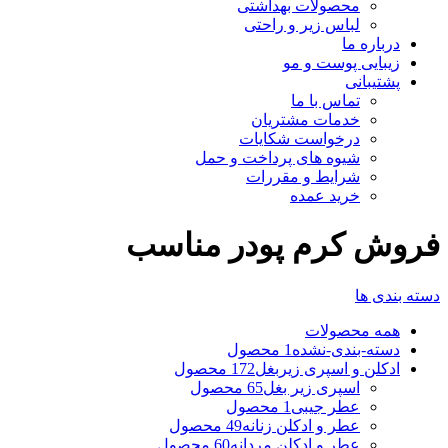
محصولات بهداشتی
لباس زیر و راحتی
درباره ما
زیبایی پوست و مو
پشتیبانی
تماس با ما
خدمات مشتریان
درخواست شکایات
شیوه های پرداخت و حمل
شرایط و مقررات
خرید عمده
فروش کرم پودر مناسب
دسته بندی ها
همه
محصولات
دسته-بندی-نشده
1 محصول
ادکلن و اسپری زیربغل
172 محصول
اسپری زیر بغل
65 محصول
عطر جیبی
1 محصول
عطر و ادکلن زنانه
49 محصول
عطر و ادکلن مردانه
60 محصول