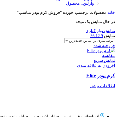
وازلین
1 محصول
خانه
محصولات برچسب خورده “فروش کرم پودر مناسب”
در حال نمایش یک نتیجه
نمایش نوار کناری
نمایش
9
12
36
فروخته شده
مقايسه
نمایش سریع
افزودن به علاقه مندی
کرم پودر Elite
اطلاعات بیشتر
آذربایجانشرقی - تبریز - خیابان آذربایجان – خیابان شهید رنجبر –