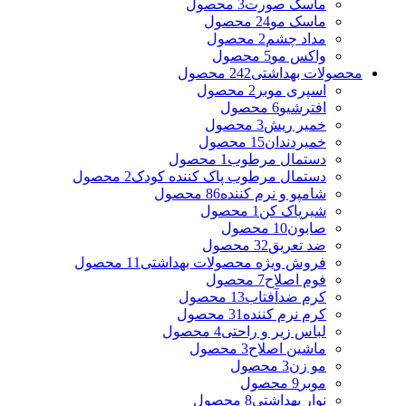
ماسک صورت
3 محصول
ماسک مو
24 محصول
مداد چشم
2 محصول
واکس مو
5 محصول
محصولات بهداشتی
242 محصول
اسپری موبر
2 محصول
افترشیو
6 محصول
خمیر ریش
3 محصول
خمیردندان
15 محصول
دستمال مرطوب
1 محصول
دستمال مرطوب پاک کننده کودک
2 محصول
شامپو و نرم کننده
86 محصول
شیرپاک کن
1 محصول
صابون
10 محصول
ضد تعریق
32 محصول
فروش ویژه محصولات بهداشتی
11 محصول
فوم اصلاح
7 محصول
کرم ضدآفتاب
13 محصول
کرم نرم کننده
31 محصول
لباس زیر و راحتی
4 محصول
ماشین اصلاح
3 محصول
مو زن
3 محصول
موبر
9 محصول
نوار بهداشتی
8 محصول