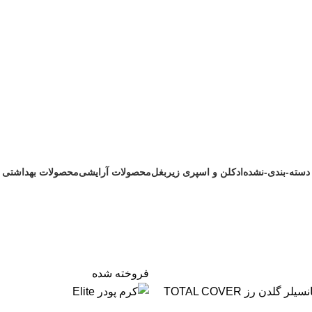
فروش اینترنتی کرم پودر
دسته-بندی-نشده
ادکلن و اسپری زیربغل
محصولات آرایشی
محصولات بهداشتی
1 محصول
172 محصول
200 محصول
242 محصول
فروخته شده