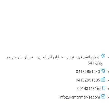
آذربایجانشرقی - تبریز - خیابان آذربایجان – خیابان شهید رنجبر
– پلاک 541
04132851530
04132851585
09143113165
info@kamanmarket.com