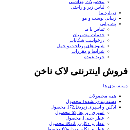
محصولات بهداشتی
لباس زیر و راحتی
درباره ما
زیبایی پوست و مو
پشتیبانی
تماس با ما
خدمات مشتریان
درخواست شکایات
شیوه های پرداخت و حمل
شرایط و مقررات
خرید عمده
فروش اینترنتی لاک ناخن
دسته بندی ها
همه
محصولات
دسته-بندی-نشده
1 محصول
ادکلن و اسپری زیربغل
172 محصول
اسپری زیر بغل
65 محصول
عطر جیبی
1 محصول
عطر و ادکلن زنانه
49 محصول
عطر و ادکلن مردانه
60 محصول