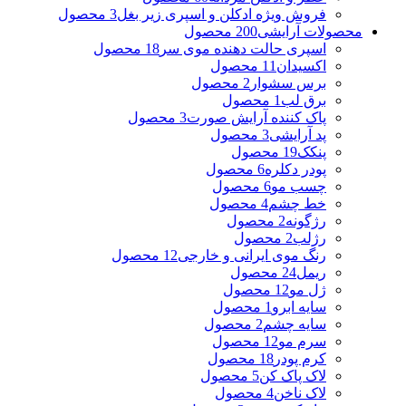
فروش ویژه ادکلن و اسپری زیر بغل
3 محصول
محصولات آرایشی
200 محصول
اسپری حالت دهنده موی سر
18 محصول
اکسیدان
11 محصول
برس سشوار
2 محصول
برق لب
1 محصول
پاک کننده آرایش صورت
3 محصول
پد آرایشی
3 محصول
پنکک
19 محصول
پودر دکلره
6 محصول
چسب مو
6 محصول
خط چشم
4 محصول
رژگونه
2 محصول
رژلب
2 محصول
رنگ موی ایرانی و خارجی
12 محصول
ریمل
24 محصول
ژل مو
12 محصول
سایه ابرو
1 محصول
سایه چشم
2 محصول
سرم مو
12 محصول
کرم پودر
18 محصول
لاک پاک کن
5 محصول
لاک ناخن
4 محصول