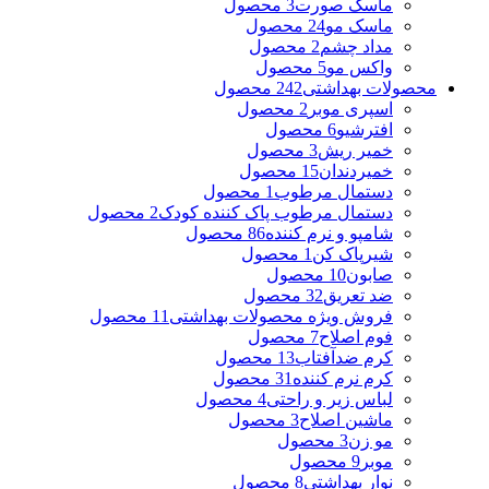
ماسک صورت
3 محصول
ماسک مو
24 محصول
مداد چشم
2 محصول
واکس مو
5 محصول
محصولات بهداشتی
242 محصول
اسپری موبر
2 محصول
افترشیو
6 محصول
خمیر ریش
3 محصول
خمیردندان
15 محصول
دستمال مرطوب
1 محصول
دستمال مرطوب پاک کننده کودک
2 محصول
شامپو و نرم کننده
86 محصول
شیرپاک کن
1 محصول
صابون
10 محصول
ضد تعریق
32 محصول
فروش ویژه محصولات بهداشتی
11 محصول
فوم اصلاح
7 محصول
کرم ضدآفتاب
13 محصول
کرم نرم کننده
31 محصول
لباس زیر و راحتی
4 محصول
ماشین اصلاح
3 محصول
مو زن
3 محصول
موبر
9 محصول
نوار بهداشتی
8 محصول