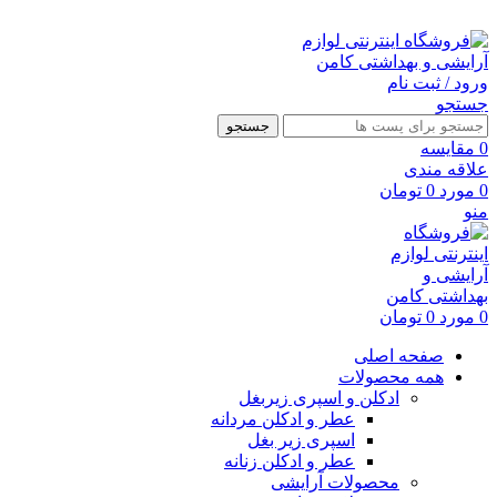
ارسال رایگان با خرید بالای 500 هزار تومان
ورود / ثبت نام
جستجو
جستجو
0
مقايسه
علاقه مندی
0
مورد
0
تومان
منو
0
مورد
0
تومان
صفحه اصلی
همه محصولات
ادکلن و اسپری زیربغل
عطر و ادکلن مردانه
اسپری زیر بغل
عطر و ادکلن زنانه
محصولات آرایشی