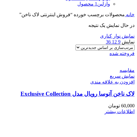
وازلین
1 محصول
خانه
محصولات برچسب خورده “فروش اینترنتی لاک ناخن”
در حال نمایش یک نتیجه
نمایش نوار کناری
نمایش
9
12
36
فروخته شده
مقايسه
نمایش سریع
افزودن به علاقه مندی
لاک ناخن آتوسا رویال مدل Exclusive Collection
60,000
تومان
اطلاعات بیشتر