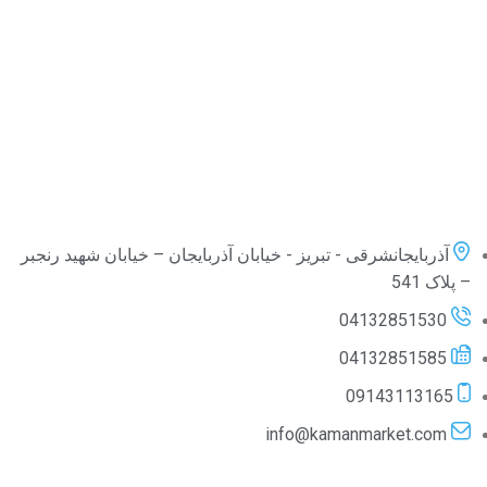
آذربایجانشرقی - تبریز - خیابان آذربایجان – خیابان شهید رنجبر
– پلاک 541
04132851530
04132851585
09143113165
info@kamanmarket.com